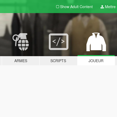
Show Adult
Content
Mettre e
ARMES
SCRIPTS
JOUEUR