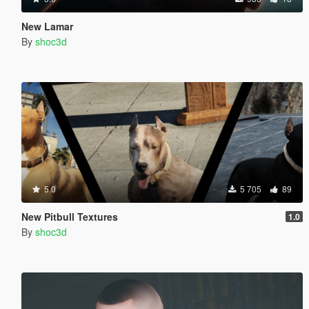
New Lamar
By
shoc3d
5.0
5 705
89
New Pitbull Textures
1.0
By
shoc3d