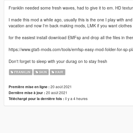
Franklin needed some fresh waves, had to give it to em. HD textur
I made this mod a while ago, usually this is the one I play with and
vacation and now I'm back making mods, LMK if you want clothes r
for the easiest install download EMFsp and drop all the files in the
https://www.gta5-mods.com/tools/emfsp-easy-mod-folder-for-sp-p
Don't forget to sleep with your durag on to stay fresh
FRANKLIN
SKIN
HAIR
20 août 2021
Première mise en ligne :
20 août 2021
Dernière mise à jour :
il y a 4 heures
Téléchargé pour la dernière fois :