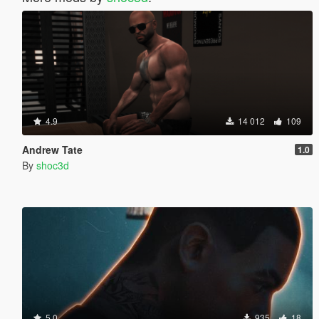
4.9
14 012
109
Andrew Tate
1.0
By
shoc3d
5.0
935
18