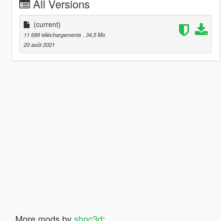
All Versions
(current)
11 688 téléchargements
, 34,5 Mo
20 août 2021
More mods by
shoc3d
: