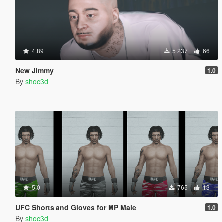
4.89
5 237
66
New Jimmy
1.0
By
shoc3d
5.0
765
13
UFC Shorts and Gloves for MP Male
1.0
By
shoc3d