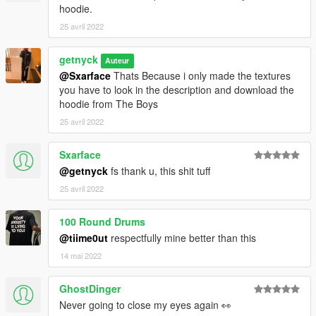
hoodie.
25 avril 2022
getnyck
Auteur
@Sxarface
Thats Because i only made the textures
you have to look in the description and download the
hoodie from The Boys
25 avril 2022
Sxarface
@getnyck
fs thank u, this shit tuff
25 avril 2022
100 Round Drums
@tiime0ut
respectfully mine better than this
14 mai 2022
GhostDinger
Never going to close my eyes again 👀