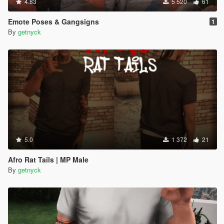
4.83
5 520
61
Emote Poses & Gangsigns
1
By
getnyck
5.0
1 372
21
Afro Rat Tails | MP Male
By
getnyck