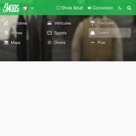
Show Adult
Connexion
Utilitaires
Véhicules
Peintures
Armes
Scripts
Joueur
Maps
Divers
Plus