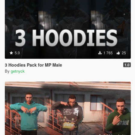
5.0
1 765
25
3 Hoodies Pack for MP Male
1.0
By
getnyck