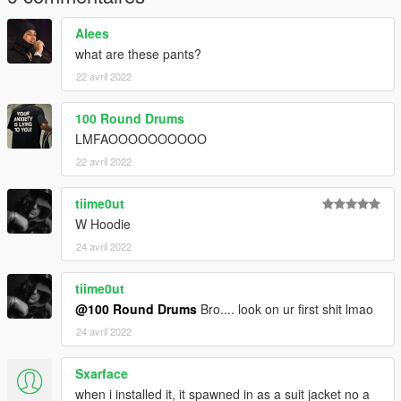
Alees
what are these pants?
22 avril 2022
100 Round Drums
LMFAOOOOOOOOOO
22 avril 2022
tiime0ut
W Hoodie
24 avril 2022
tiime0ut
@100 Round Drums
Bro.... look on ur first shit lmao
24 avril 2022
Sxarface
when i installed it, it spawned in as a suit jacket no a