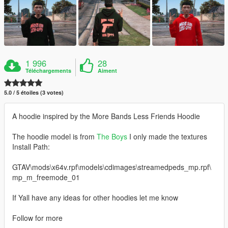
1 996
28
Téléchargements
Aiment
5.0 / 5 étoiles (3 votes)
A hoodie inspired by the More Bands Less Friends Hoodie
The hoodie model is from
The Boys
I only made the textures
Install Path:
GTAV\mods\x64v.rpf\models\cdimages\streamedpeds_mp.rpf\
mp_m_freemode_01
If Yall have any ideas for other hoodies let me know
Follow for more