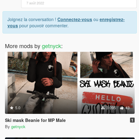
7 août 2022
Joignez la conversation !
Connectez-vous
ou
enregistrez-
vous
pour pouvoir commenter.
More mods by
getnyck
:
5.0
3 095
43
Ski mask Beanie for MP Male
1
By
getnyck