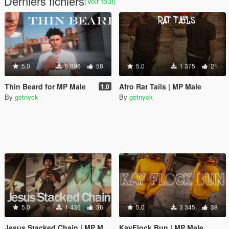
Derniers fichiers
(Voir tout)
5.0
5 896
58
5.0
1 375
21
Thin Beard for MP Male
Afro Rat Tails | MP Male
1.0
By
getnyck
By
getnyck
5.0
1 436
36
5.0
3 345
38
Jesus Stacked Chain | MP Male / Female
KayFlock Bun | MP Male