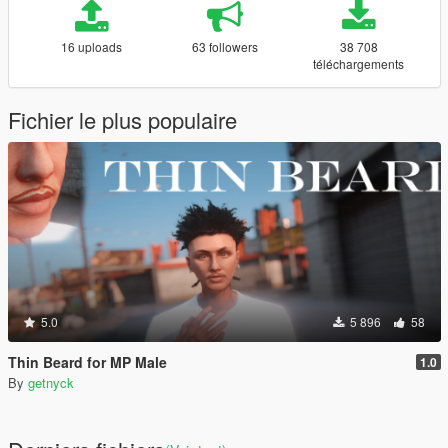
16 uploads
63 followers
38 708
téléchargements
Fichier le plus populaire
5.0
5 896
58
Thin Beard for MP Male
1.0
By
getnyck