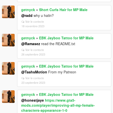
getnyck
»
Short Curls Hair for MP Male
@radd
why u hatin?
Voir le contexte
18 novembre 2023
getnyck
»
EBK Jayboo Tattoo for MP Male
@Ramasez
read the README.txt
Voir le contexte
26 septembre 2023
getnyck
»
EBK Jayboo Tattoo for MP Male
@TaahsMotion
From my Patreon
Voir le contexte
23 septembre 2023
getnyck
»
EBK Jayboo Tattoo for MP Male
@honestjaye
https://www.gta5-
mods.com/player/improving-all-mp-female-
characters-appearance-1-0