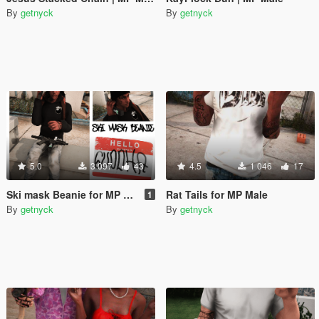
By
getnyck
By
getnyck
5.0
3 097
43
4.5
1 046
17
Ski mask Beanie for MP Male
Rat Tails for MP Male
1
By
getnyck
By
getnyck