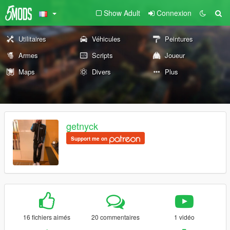
Show Adult
Connexion
Utilitaires
Véhicules
Peintures
Armes
Scripts
Joueur
Maps
Divers
Plus
getnyck
Support me on
16 fichiers aimés
20 commentaires
1 vidéo