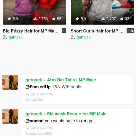
5.0
2 753
55
5.0
2 197
33
Big Frizzy Hair for MP Male & Female
Short Curls Hair for MP Male
1
1.0
By
getnyck
By
getnyck
getnyck
»
Afro Rat Tails | MP Male
@PackedUp
T&N WIP pants
Voir le contexte
20 mai 2024
getnyck
»
Ski mask Beanie for MP Male
@somari
you would have to rerigg it
Voir le contexte
5 décembre 2023