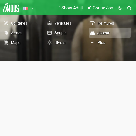
Show Adult
Connexion
Utilitaires
Véhicules
Peintures
Armes
Scripts
Joueur
Maps
Divers
Plus