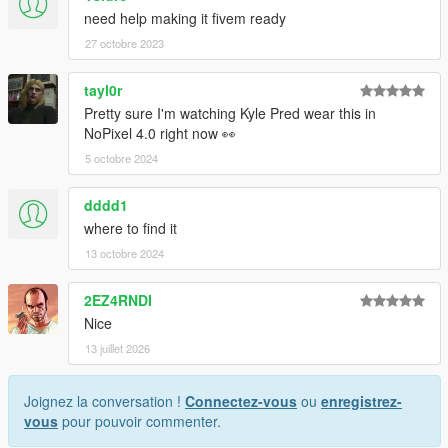
need help making it fivem ready
27 octobre 2023
tayl0r
Pretty sure I'm watching Kyle Pred wear this in
NoPixel 4.0 right now 👀
5 octobre 2024
dddd1
where to find it
13 octobre 2024
2EZ4RNDI
Nice
13 juillet 2026
Joignez la conversation !
Connectez-vous
ou
enregistrez-
vous
pour pouvoir commenter.