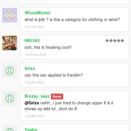
WhoIsMichel
what is jbib ? is this a category for clothing or what?
3 février 2022
HN1592
ooh, this is freaking cool!!
18 février 2022
Grixx
can this can applied to franklin?
16 juillet 2023
Brozay_sayz
Banni
@Grixx
nahh , i just tried to change upper 8 & it
shows up wild lol , dont do it!
18 juillet 2023
Ysidro