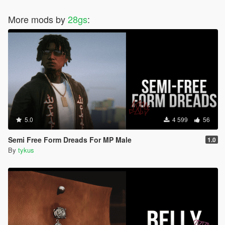
More mods by
28gs
:
5.0
4 599
56
Semi Free Form Dreads For MP Male
1.0
By
tykus