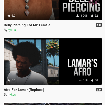
5.0
3 008
52
Belly Piercing For MP Female
1.0
By
tykus
5.0
619
30
Afro For Lamar [Replace]
1.0
By
tykus