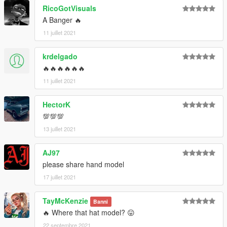
RicoGotVisuals
A Banger 🔥
11 juillet 2021
krdelgado
🔥🔥🔥🔥🔥🔥
11 juillet 2021
HectorK
💯💯💯
13 juillet 2021
AJ97
please share hand model
17 juillet 2021
TayMcKenzie
Banni
🔥 Where that hat model? 😛
22 septembre 2021