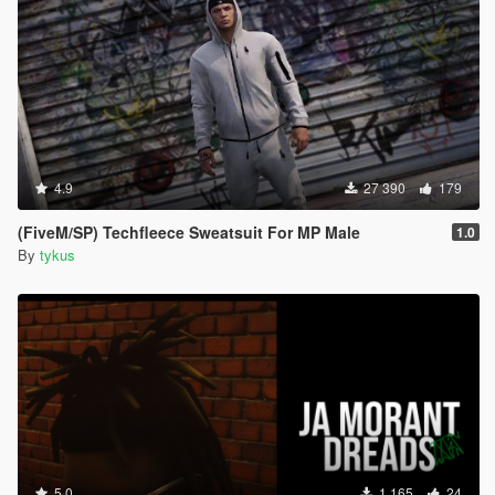
4.9
27 390
179
(FiveM/SP) Techfleece Sweatsuit For MP Male
1.0
By
tykus
5.0
1 165
24