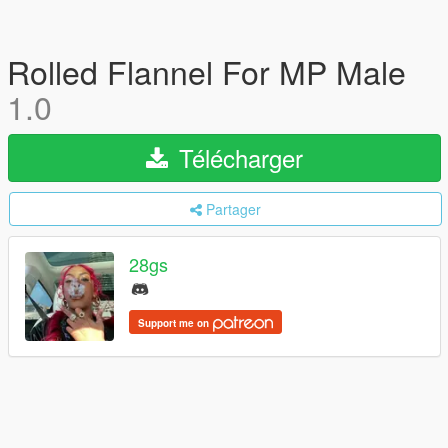
Rolled Flannel For MP Male
1.0
Télécharger
Partager
28gs
Support me on