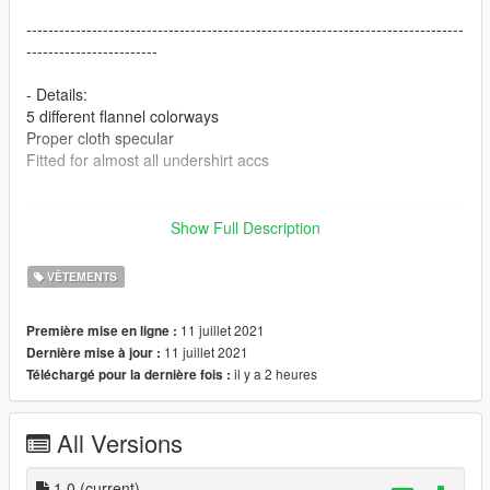
--------------------------------------------------------------------------------
------------------------
- Details:
5 different flannel colorways
Proper cloth specular
Fitted for almost all undershirt accs
--------------------------------------------------------------------------------
------------------------
Show Full Description
Feel free to make retextures of my flannel!
VÊTEMENTS
--------------------------------------------------------------------------------
11 juillet 2021
Première mise en ligne :
------------------------
11 juillet 2021
Dernière mise à jour :
il y a 2 heures
Téléchargé pour la dernière fois :
- Installation Path
mods\x64v.rpf\models\cdimages\streamedpeds-mp.rpf\mp-m-
All Versions
freemode-0
--------------------------------------------------------------------------------
1.0
(current)