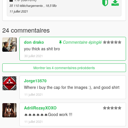
------------------------
35 110 téléchargements
, 18,5 Mo
11 juillet 2021
- Changelog:
1.0 Release
24 commentaires
don drako
Commentaire épinglé
you thick as shit bro
30 juillet 2021
Montrer les 4 commentaires précédents
Jorge13570
Where i buy the cap for the images :), and good shirt
11 juillet 2021
AdriiRozayXOXO
🔥🔥🔥🔥🔥🔥Good work !!!
11 juillet 2021