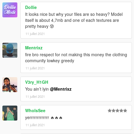
Dollie
It looks nice but why your files are so heavy? Model
itself is about 4,7mb and one of each textures are
pretty heavy 😰
11 juillet 2021
Mentrixz
fire bro respect for not making this money the clothing
community lowkey greedy
11 juillet 2021
V3ry_H1GH
You ain’t lyin
@Mentrixz
11 juillet 2021
WhoIsSee
yerrrrrrrrrrrrr 🔥🔥🔥
11 juillet 2021