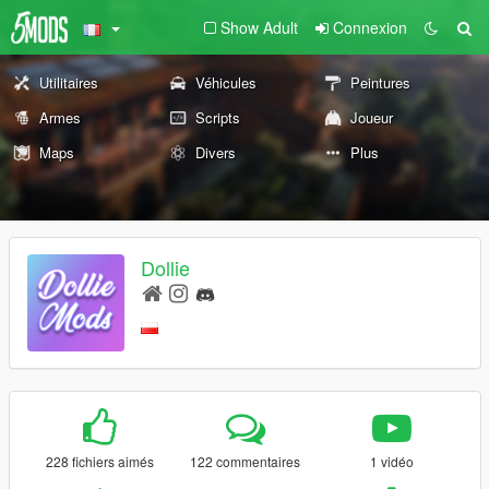
Show Adult
Connexion
Utilitaires
Véhicules
Peintures
Armes
Scripts
Joueur
Maps
Divers
Plus
Dollie
228 fichiers aimés
122 commentaires
1 vidéo