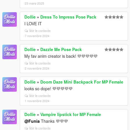
23 mars 2025
Dollie
»
Dress To Impress Pose Pack
I LOVE IT
Voir le contexte
7 novembre 2024
Dollie
»
Dazzle Me Pose Pack
My fav anim creator is back! 💜💜💜💜💜
Voir le contexte
2 novembre 2024
Dollie
»
Doom Daze Mini Backpack For MP Female
looks so dope! 💜💜💜💜💜
Voir le contexte
1 novembre 2024
Dollie
»
Vampire lipstick for MP Female
@Funia
Thanks 💜💜💜
Voir le contexte