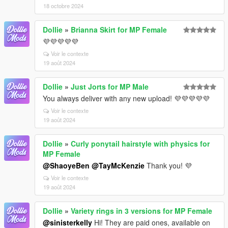
18 octobre 2024
Dollie
»
Brianna Skirt for MP Female
💜💜💜💜💜
Voir le contexte
19 août 2024
Dollie
»
Just Jorts for MP Male
You always deliver with any new upload! 💜💜💜💜💜
Voir le contexte
19 août 2024
Dollie
»
Curly ponytail hairstyle with physics for
MP Female
@ShaoyeBen
@TayMcKenzie
Thank you! 💜
Voir le contexte
19 août 2024
Dollie
»
Variety rings in 3 versions for MP Female
@sinisterkelly
Hi! They are paid ones, available on