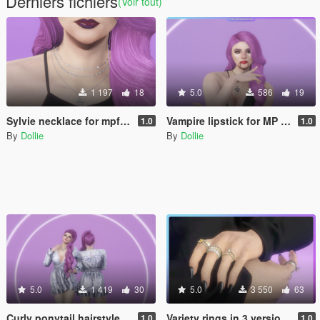
Derniers fichiers
(Voir tout)
1 197
18
5.0
586
19
Sylvie necklace for mpfemale
Vampire lipstick for MP Female
1.0
1.0
By
Dollie
By
Dollie
5.0
1 419
30
5.0
3 550
63
Curly ponytail hairstyle with physics for MP Female
Variety rings in 3 versions for MP Female
1.0
1.0