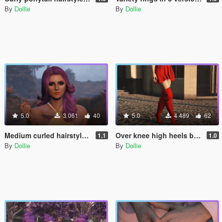
By
Dollie
By
Dollie
5.0
3 061
40
5.0
4 489
62
Medium curled hairstyle for MP Female
Over knee high heels boots shoes for MP Female
1.1
1.0
By
Dollie
By
Dollie