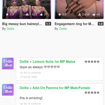
5.0
1 633
30
5.0
2 658
46
Big messy bun hairstyle pack with 3 fringe variants for MP Female
Engagement ring for MP Female
1.1
1.0
By
Dollie
By
Dollie
Dollie
»
Leisure Suits for MP Males
dope as always 💜💜💜💜💜
Voir le contexte
19 février 2026
Dollie
»
Add-On Parents for MP Male/Female
this is amazing!
Voir le contexte