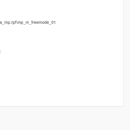
eds_mp.rpf\mp_m_freemode_01
: