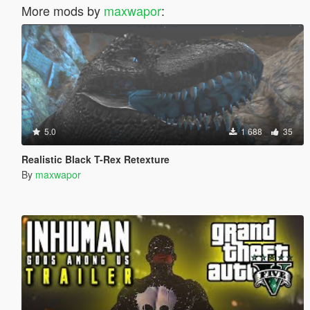
More mods by
maxwapor
:
5.0
1 688
35
Realistic Black T-Rex Retexture
By
maxwapor