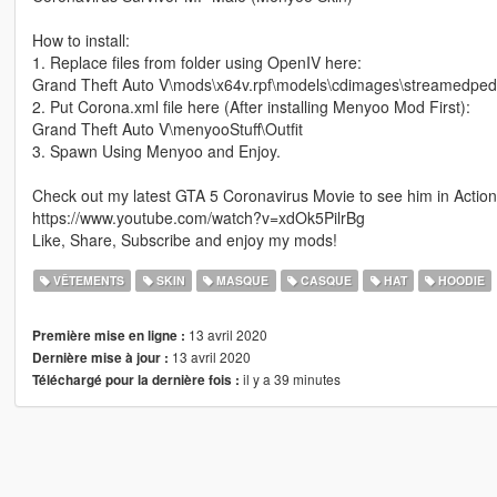
How to install:
1. Replace files from folder using OpenIV here:
Grand Theft Auto V\mods\x64v.rpf\models\cdimages\streamedp
2. Put Corona.xml file here (After installing Menyoo Mod First):
Grand Theft Auto V\menyooStuff\Outfit
3. Spawn Using Menyoo and Enjoy.
Check out my latest GTA 5 Coronavirus Movie to see him in Action
https://www.youtube.com/watch?v=xdOk5PilrBg
Like, Share, Subscribe and enjoy my mods!
VÊTEMENTS
SKIN
MASQUE
CASQUE
HAT
HOODIE
13 avril 2020
Première mise en ligne :
13 avril 2020
Dernière mise à jour :
il y a 39 minutes
Téléchargé pour la dernière fois :