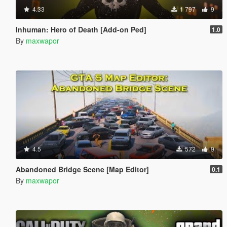
4.33
1 797
9
Inhuman: Hero of Death [Add-on Ped]
1.0
By
maxwapor
4.5
572
9
Abandoned Bridge Scene [Map Editor]
0.1
By
maxwapor