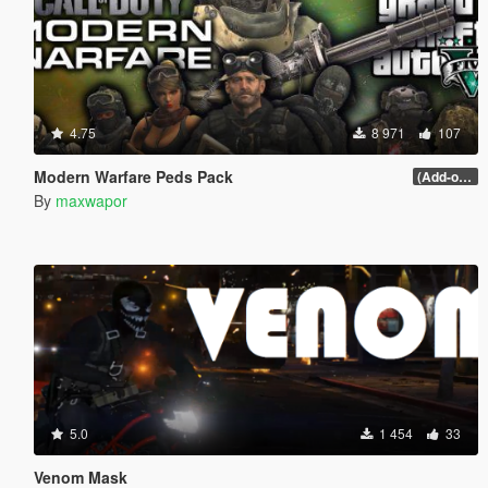
4.75
8 971
107
Modern Warfare Peds Pack
(Add-on/Replace Peds)
By
maxwapor
5.0
1 454
33
Venom Mask