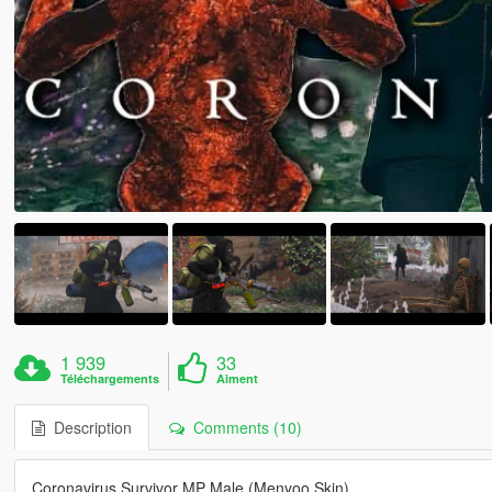
1 939
33
Téléchargements
Aiment
Description
Comments (10)
Coronavirus Survivor MP Male (Menyoo Skin)