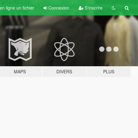
n ligne un fichier
Connexion
S'inscrire
MAPS
DIVERS
PLUS