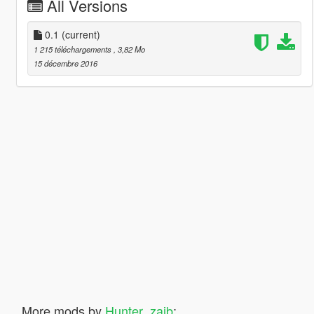
All Versions
0.1
(current)
1 215 téléchargements
, 3,82 Mo
15 décembre 2016
More mods by
Hunter_zaib
: