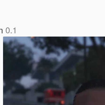
in
0.1