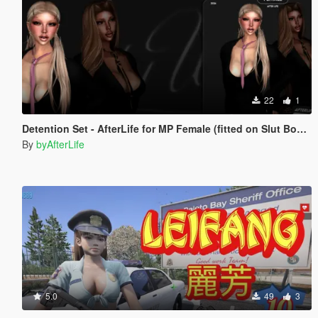
22
1
Detention Set - AfterLife for MP Female (fitted on Slut Body)
By
byAfterLife
5.0
49
3