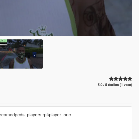
5.0 / 5 étoiles (1 vote)
streamedpeds_players.rpf\player_one