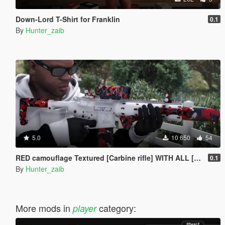
Down-Lord T-Shirt for Franklin
0.1
By
Hunter_zaib
5.0
10 650
54
RED camouflage Textured [Carbine rifle] WITH ALL [Attachments]
0.1
By
Hunter_zaib
More mods in
category:
player