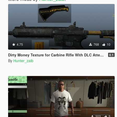
4.75
768
10
Dirty Money Texture for Carbine Rifle With DLC Attechments
0.1
By
Hunter_zaib
202
5