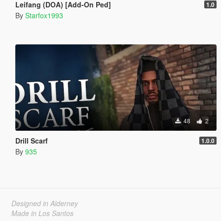
Leifang (DOA) [Add-On Ped]
1.0
By
Starfox1993
48
2
Drill Scarf
1.0.0
By
935
Designed in Alderney
Made in Los Santos