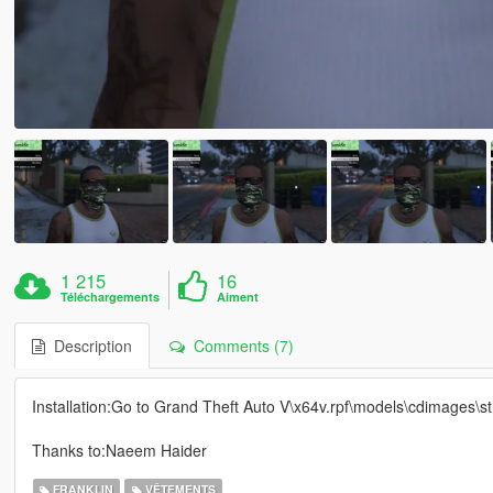
1 215
16
Téléchargements
Aiment
Description
Comments (7)
Installation:Go to Grand Theft Auto V\x64v.rpf\models\cdimages\
Thanks to:Naeem Haider
FRANKLIN
VÊTEMENTS