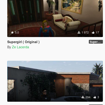
5.0
1 972
17
Supergirl ( Original )
Supergirl Original suit
By
Ze Lacerda
294
3