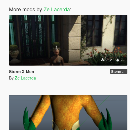
More mods by
Ze Lacerda
:
712
7
Storm X-Men
Storm new body
By
Ze Lacerda