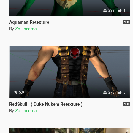
299
1
Aquaman Retexture
1.0
By
Ze Lacerda
5.0
270
3
RedSkull | ( Duke Nukem Retexture )
1.0
By
Ze Lacerda