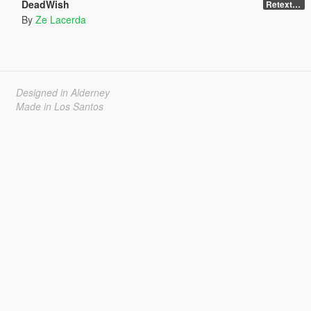
DeadWish
Retexture
By
Ze Lacerda
Designed in Alderney
Made in Los Santos