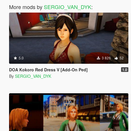
More mods by
SERGIO_VAN_DYK
:
5.0
3 826
52
DOA Kokoro Red Dress V [Add-On Ped]
1.0
By
SERGIO_VAN_DYK