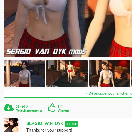
Développer pour afficher t
3 642
61
Téléchargements
Aiment
SERGIO_VAN_DYK
Auteur
Thanks for your support!