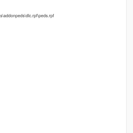
ks\addonpeds\dlc.rpf\peds.rpf