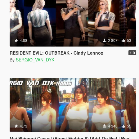
4.88
2 807
53
RESIDENT EVIL: OUTBREAK - Cindy Lennox
1.0
By
SERGIO_VAN_DYK
4.73
4 340
55
Mai Shiranui Casual (Street Fighter 6) [Add-On Ped | Replace]