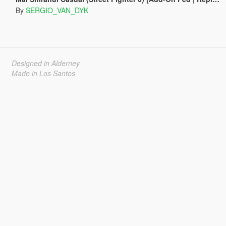
By
SERGIO_VAN_DYK
Designed in Alderney
Made in Los Santos