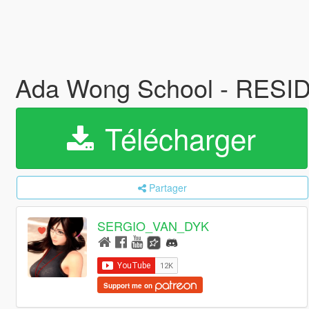
Ada Wong School - RESI
Télécharger
Partager
SERGIO_VAN_DYK
Support me on