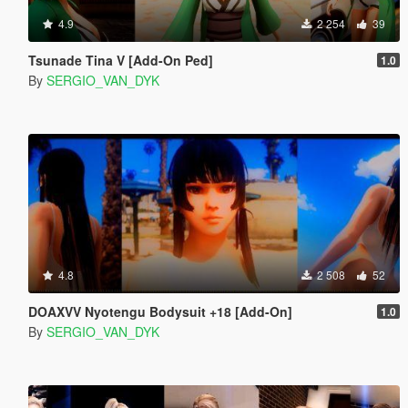
4.9
2 254
39
Tsunade Tina V [Add-On Ped]
1.0
By
SERGIO_VAN_DYK
4.8
2 508
52
DOAXVV Nyotengu Bodysuit +18 [Add-On]
1.0
By
SERGIO_VAN_DYK