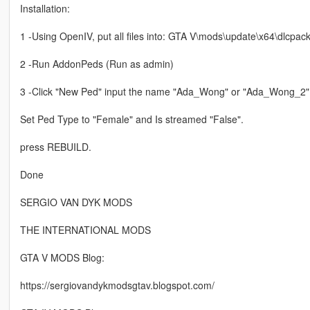
Installation:
1 -Using OpenIV, put all files into: GTA V\mods\update\x64\dlcpac
2 -Run AddonPeds (Run as admin)
3 -Click "New Ped" input the name "Ada_Wong" or "Ada_Wong_2"
Set Ped Type to "Female" and Is streamed "False".
press REBUILD.
Done
SERGIO VAN DYK MODS
THE INTERNATIONAL MODS
GTA V MODS Blog:
https://sergiovandykmodsgtav.blogspot.com/