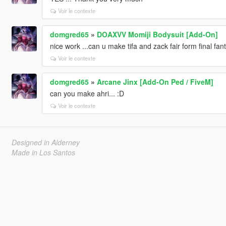
Voir le contexte
domgred65
»
DOAXVV Momiji Bodysuit [Add-On]
nice work ...can u make tifa and zack fair form final fant
Voir le contexte
domgred65
»
Arcane Jinx [Add-On Ped / FiveM]
can you make ahri... :D
Voir le contexte
Designed in Alderney
Made in Los Santos