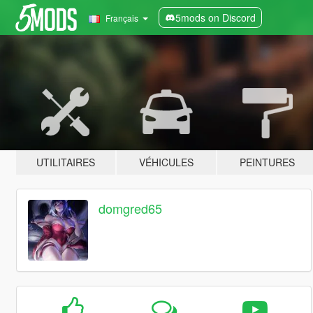
5mods on Discord
Français
UTILITAIRES
VÉHICULES
PEINTURES
domgred65