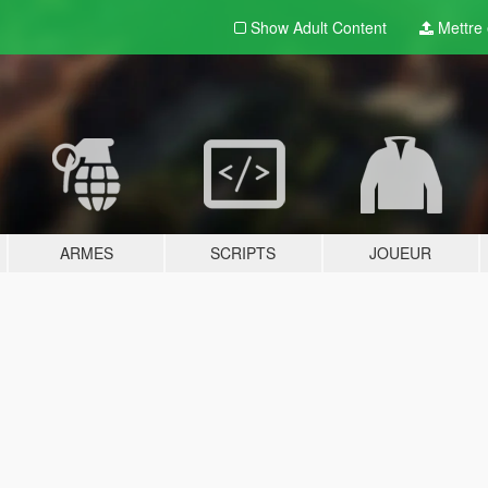
Show Adult
Content
Mettre e
ARMES
SCRIPTS
JOUEUR