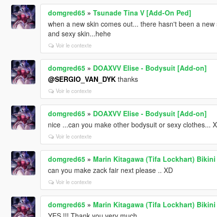
domgred65
»
Tsunade Tina V [Add-On Ped]
when a new skin comes out... there hasn't been a new sk
and sexy skin...hehe
Voir le contexte
domgred65
»
DOAXVV Elise - Bodysuit [Add-on]
@SERGIO_VAN_DYK
thanks
Voir le contexte
domgred65
»
DOAXVV Elise - Bodysuit [Add-on]
nice ...can you make other bodysuit or sexy clothes... 
Voir le contexte
domgred65
»
Marin Kitagawa (Tifa Lockhart) Bikini
can you make zack fair next please .. XD
Voir le contexte
domgred65
»
Marin Kitagawa (Tifa Lockhart) Bikini
YES !!! Thank you very much