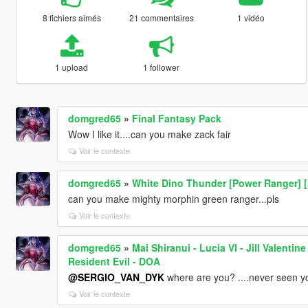
8 fichiers aimés
21 commentaires
1 vidéo
1 upload
1 follower
domgred65
»
Final Fantasy Pack
Wow I like it....can you make zack fair
Voir le contexte
domgred65
»
White Dino Thunder [Power Ranger] 
can you make mighty morphin green ranger...pls
Voir le contexte
domgred65
»
Mai Shiranui - Lucia VI - Jill Valenti
Resident Evil - DOA
@SERGIO_VAN_DYK
where are you? ....never seen y
Voir le contexte