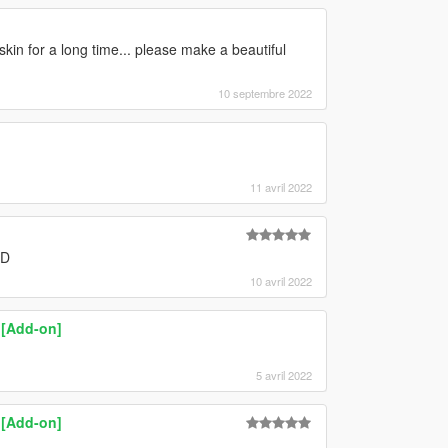
in for a long time... please make a beautiful
10 septembre 2022
11 avril 2022
XD
10 avril 2022
 [Add-on]
5 avril 2022
 [Add-on]