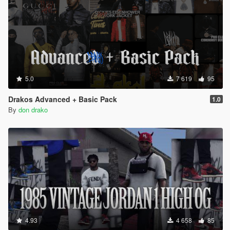
5.0
7 619
95
Drakos Advanced + Basic Pack
1.0
By
don drako
4.93
4 658
85