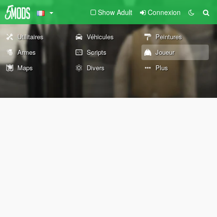
Show Adult
Connexion
Utilitaires
Véhicules
Peintures
Armes
Scripts
Joueur
Maps
Divers
Plus