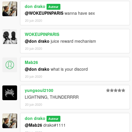
don drako
Auteur
@WOKEUPINPARIS
wanna have sex
20 juin 2020
WOKEUPINPARIS
@don drako
juice reward mechanism
20 juin 2020
Mab26
@don drako
what is your discord
20 juin 2020
yungsoul2100
LIGHTNING, THUNDERRRR
20 juin 2020
don drako
Auteur
@Mab26
drako#1111