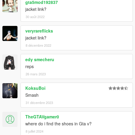
gta5mod192837
jacket link?
30 août 2022
veryrareflicks
jacket link?
8 décembre 2022
edy smecheru
reps
26 mars 2023
KoksuBoi
Smash
31 décembre 2023
TheGTAVgamer0
where do i find the shoes in Gta v?
8 juillet 2024