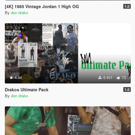
[4K] 1985 Vintage Jordan 1 High OG
1.0
By
don drako
4.94
6 401
73
Drakos Ultimate Pack
1.0
By
don drako