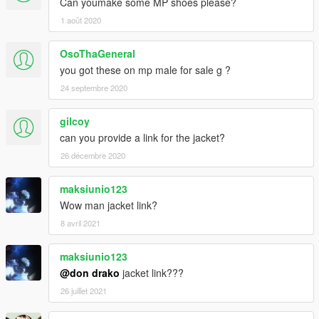
Can youmake some MP shoes please?
1 août 2020
OsoThaGeneral
you got these on mp male for sale g ?
24 septembre 2020
gilcoy
can you provide a link for the jacket?
26 décembre 2020
maksiunio123
Wow man jacket link?
8 avril 2021
maksiunio123
@don drako
jacket link???
26 juillet 2021