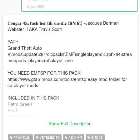
20 juin 2020
𝐂𝐨𝐮𝐠𝐚𝐫 𝟒𝟓❟ 𝐟𝐮𝐜𝐤 𝐡𝐞𝐫 𝐭𝐢𝐥𝐥 𝐬𝐡𝐞 𝐝𝐢𝐞 (𝐈𝐭❜𝐬 𝐥𝐢𝐭) -Jacques Berman
Webster II AKA Travis Scott
PATH
Grand Theft Auto
V\mods\update\x64\dlcpacks\EMFsingleplayer\dlc.rpf\x64\strea
medpeds_players.rpf\player_one
YOU NEED EMFSP FOR THIS PACK:
https://www.gta5-mods.com/tools/emfsp-easy-mod-folder-for-
sp-player-mods
INCLUDED IN THIS PACK
Retro Green
Bred
Retro Thunder
Military Blue
Show Full Description
Motorsports
Retro Lightning
FRANKLIN
VÊTEMENTS
ADD-ON
SHOES