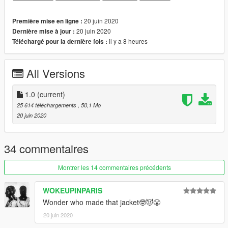
Black Cat
Pure Money
20 juin 2020
Première mise en ligne :
Metallic Purple
20 juin 2020
Dernière mise à jour :
Metallic Red
il y a 8 heures
Téléchargé pour la dernière fois :
Metallic Green
Fire Red
White Cement
All Versions
More colorways will be added later
1.0
(current)
25 614 téléchargements
, 50,1 Mo
20 juin 2020
34 commentaires
Montrer les 14 commentaires précédents
WOKEUPINPARIS
Wonder who made that jacket🤓😈😤
20 juin 2020