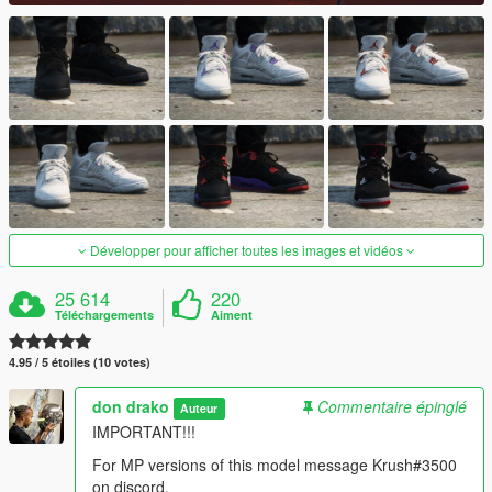
Développer pour afficher toutes les images et vidéos
25 614
220
Téléchargements
Aiment
4.95 / 5 étoiles (10 votes)
don drako
Commentaire épinglé
Auteur
IMPORTANT!!!
For MP versions of this model message Krush#3500
on discord.