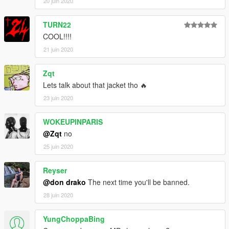
20 juin 2020
TURN22
COOL!!!!
21 juin 2020
Zqt
Lets talk about that jacket tho 🔥
23 juin 2020
WOKEUPINPARIS
@Zqt
no
25 juin 2020
Reyser
@don drako
The next time you'll be banned.
28 juin 2020
YungChoppaBing