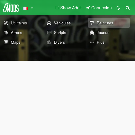
Show Adult
Connexion
Utilitaires
Véhicules
Peintures
Armes
Scripts
Joueur
Maps
Divers
Plus