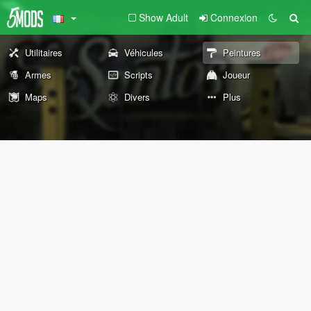
Show Adult
Connexion
Utilitaires
Véhicules
Peintures
Armes
Scripts
Joueur
Maps
Divers
Plus