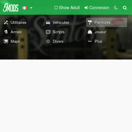
Show Adult
Connexion
Utilitaires
Véhicules
Peintures
Armes
Scripts
Joueur
Maps
Divers
Plus