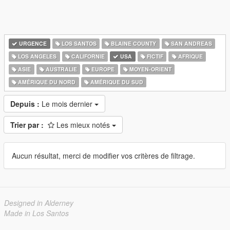
URGENCE
LOS SANTOS
BLAINE COUNTY
SAN ANDREAS
LOS ANGELES
CALIFORNIE
USA
FICTIF
AFRIQUE
ASIE
AUSTRALIE
EUROPE
MOYEN-ORIENT
AMÉRIQUE DU NORD
AMÉRIQUE DU SUD
Depuis :
Le mois dernier
Trier par :
Les mieux notés
Aucun résultat, merci de modifier vos critères de filtrage.
Designed in Alderney
Made in Los Santos