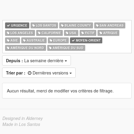
URGENCE
LOS SANTOS
BLAINE COUNTY
SAN ANDREAS
LOS ANGELES
CALIFORNIE
USA
FICTIF
AFRIQUE
ASIE
AUSTRALIE
EUROPE
MOYEN-ORIENT
AMÉRIQUE DU NORD
AMÉRIQUE DU SUD
Depuis :
La semaine dernière
Trier par :
Dernières versions
Aucun résultat, merci de modifier vos critères de filtrage.
Designed in Alderney
Made in Los Santos