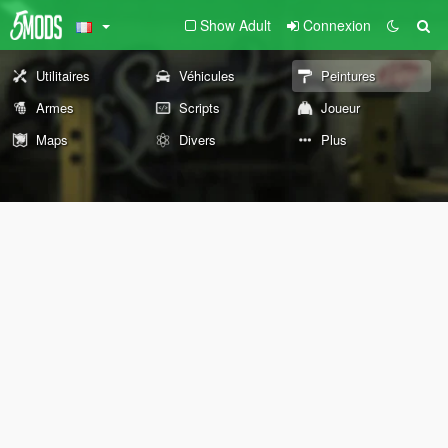
Show Adult
Connexion
Utilitaires
Véhicules
Peintures
Armes
Scripts
Joueur
Maps
Divers
Plus