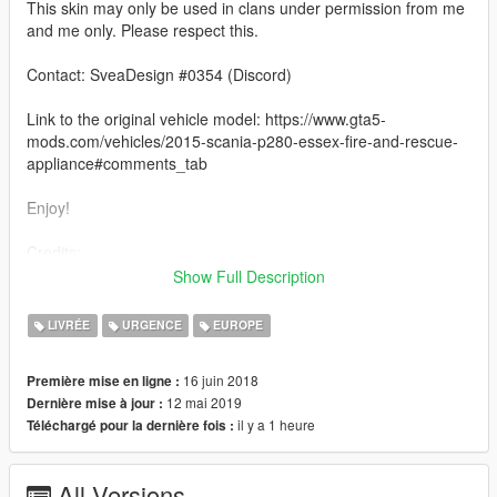
This skin may only be used in clans under permission from me
and me only. Please respect this.
Contact: SveaDesign #0354 (Discord)
Link to the original vehicle model: https://www.gta5-
mods.com/vehicles/2015-scania-p280-essex-fire-and-rescue-
appliance#comments_tab
Enjoy!
Credits:
Show Full Description
Model scratch made : Tim
Textures : Tim and James Radley
LIVRÉE
URGENCE
EUROPE
Model touch ups and fixes : James Radley
Converted to GTA : James Radley
16 juin 2018
Première mise en ligne :
Templated : James Radley
12 mai 2019
Dernière mise à jour :
Rims : Unknown
il y a 1 heure
Téléchargé pour la dernière fois :
Woodway Whelen Freedom : ObsidianGames (Edited to Essex
Spec : James Radley)
Woodway Whelen M4 : James Radley
All Versions
Skins : Mighty