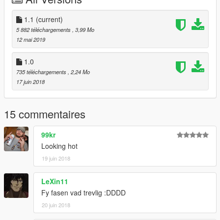
wher
Swedish Skin: SveaDesign
1.1
(current)
5 882 téléchargements
, 3,99 Mo
12 mai 2019
1.0
735 téléchargements
, 2,24 Mo
17 juin 2018
15 commentaires
99kr
Looking hot
19 juin 2018
LeXin11
Fy fasen vad trevlig :DDDD
20 juin 2018