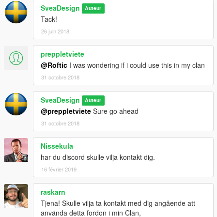
SveaDesign
Auteur
Tack!
26 juin 2018
preppletviete
@Roftic
I was wondering if i could use this in my clan
31 octobre 2018
SveaDesign
Auteur
@preppletviete
Sure go ahead
31 octobre 2018
Nissekula
har du discord skulle vilja kontakt dig.
16 février 2019
raskarn
Tjena! Skulle vilja ta kontakt med dig angående att
använda detta fordon i min Clan,