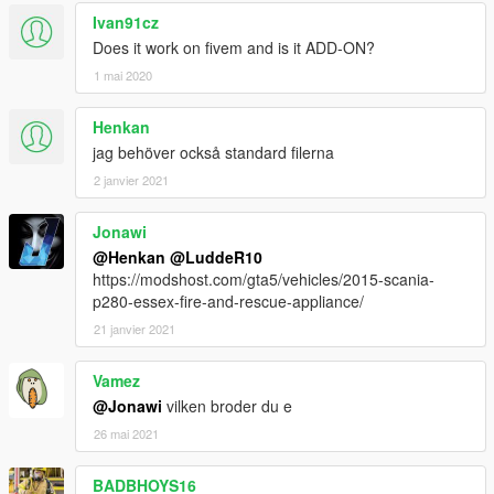
Ivan91cz
Does it work on fivem and is it ADD-ON?
1 mai 2020
Henkan
jag behöver också standard filerna
2 janvier 2021
Jonawi
@Henkan
@LuddeR10
https://modshost.com/gta5/vehicles/2015-scania-
p280-essex-fire-and-rescue-appliance/
21 janvier 2021
Vamez
@Jonawi
vilken broder du e
26 mai 2021
BADBHOYS16