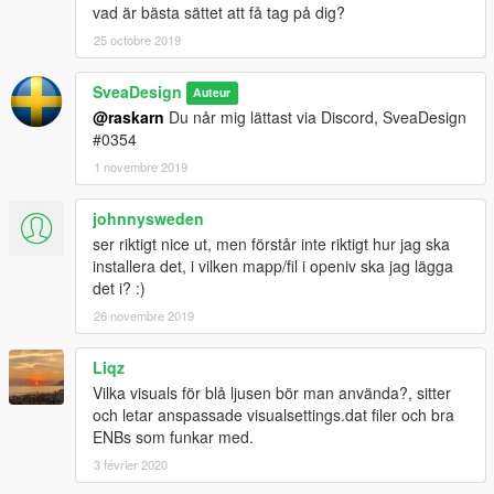
vad är bästa sättet att få tag på dig?
25 octobre 2019
SveaDesign
Auteur
@raskarn
Du når mig lättast via Discord, SveaDesign
#0354
1 novembre 2019
johnnysweden
ser riktigt nice ut, men förstår inte riktigt hur jag ska
installera det, i vilken mapp/fil i openiv ska jag lägga
det i? :)
26 novembre 2019
Liqz
Vilka visuals för blå ljusen bör man använda?, sitter
och letar anspassade visualsettings.dat filer och bra
ENBs som funkar med.
3 février 2020