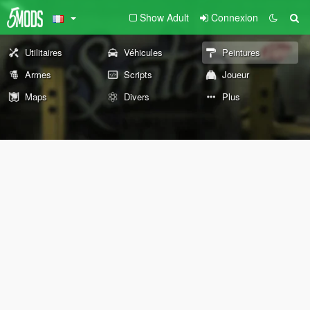
Show Adult
Connexion
Utilitaires
Véhicules
Peintures
Armes
Scripts
Joueur
Maps
Divers
Plus