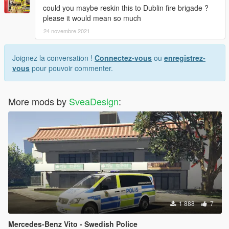
could you maybe reskin this to Dublin fire brigade ?
please it would mean so much
24 novembre 2021
Joignez la conversation !
Connectez-vous
ou
enregistrez-
vous
pour pouvoir commenter.
More mods by
SveaDesign
:
1 888
7
Mercedes-Benz Vito - Swedish Police