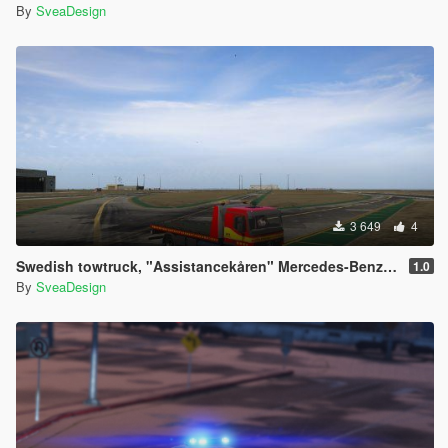
By
SveaDesign
3 649
4
Swedish towtruck, "Assistancekåren" Mercedes-Benz Actros V. 1.0
1.0
By
SveaDesign