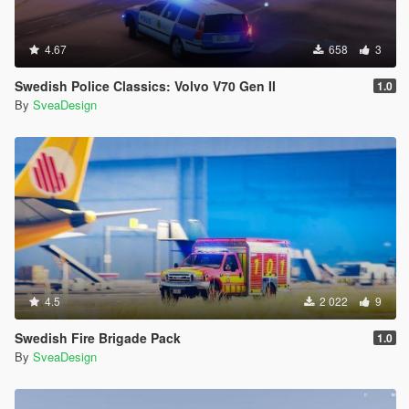
4.67
658
3
Swedish Police Classics: Volvo V70 Gen II
1.0
By
SveaDesign
4.5
2 022
9
Swedish Fire Brigade Pack
1.0
By
SveaDesign