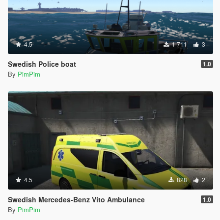
4.5
1 711
3
Swedish Police boat
1.0
By
PimPim
4.5
828
2
Swedish Mercedes-Benz Vito Ambulance
1.0
By
PimPim