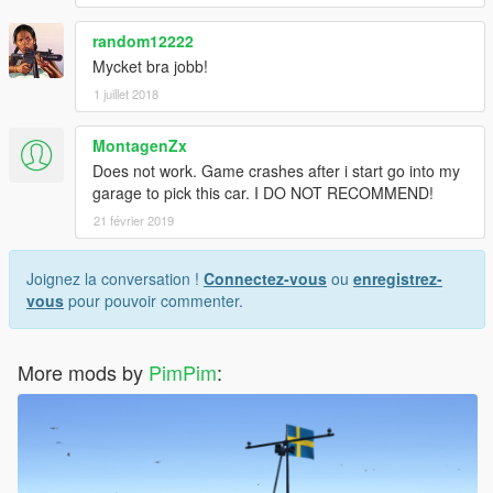
random12222
Mycket bra jobb!
1 juillet 2018
MontagenZx
Does not work. Game crashes after i start go into my
garage to pick this car. I DO NOT RECOMMEND!
21 février 2019
Joignez la conversation !
Connectez-vous
ou
enregistrez-
vous
pour pouvoir commenter.
More mods by
PimPim
: