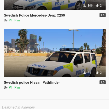
806
2
Swedish Police Mercedes-Benz C250
1.0
By
PimPim
741
2
Swedish police Nissan Pathfinder
1.0
By
PimPim
Designed in Alderney