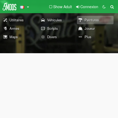
Show Adult
Connexion
Utilitaires
Véhicules
Peintures
Armes
Scripts
Joueur
Maps
Divers
Plus