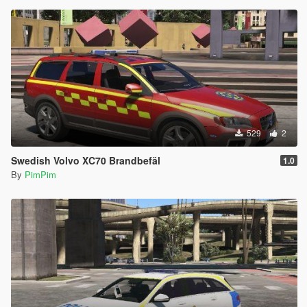
529
2
Swedish Volvo XC70 Brandbefäl
1.0
By
PimPim