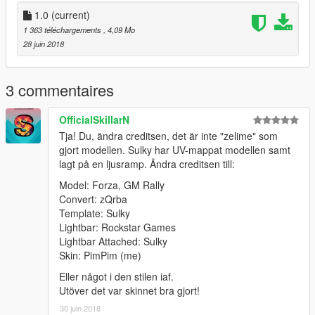
1.0
(current)
1 363 téléchargements
, 4,09 Mo
28 juin 2018
3 commentaires
OfficialSkillarN
Tja! Du, ändra creditsen, det är inte "zelime" som
gjort modellen. Sulky har UV-mappat modellen samt
lagt på en ljusramp. Ändra creditsen till:
Model: Forza, GM Rally
Convert: zQrba
Template: Sulky
Lightbar: Rockstar Games
Lightbar Attached: Sulky
Skin: PimPim (me)
Eller något i den stilen iaf.
Utöver det var skinnet bra gjort!
30 juin 2018