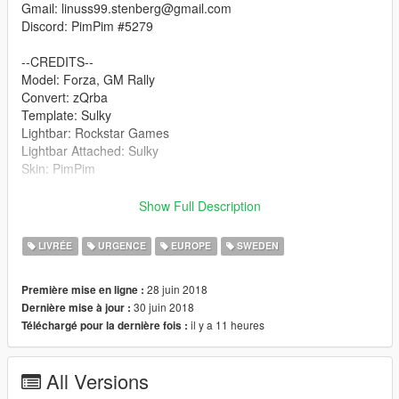
Gmail: linuss99.stenberg@gmail.com
Discord: PimPim #5279
--CREDITS--
Model: Forza, GM Rally
Convert: zQrba
Template: Sulky
Lightbar: Rockstar Games
Lightbar Attached: Sulky
Skin: PimPim
Download file: https://sv.gta5-mods.com/vehicles/saab-9-3-
Show Full Description
brandbefal
LIVRÉE
URGENCE
EUROPE
SWEDEN
Join us on Discord: https://discord.gg/s6jsEM
28 juin 2018
Première mise en ligne :
30 juin 2018
Dernière mise à jour :
il y a 11 heures
Téléchargé pour la dernière fois :
All Versions