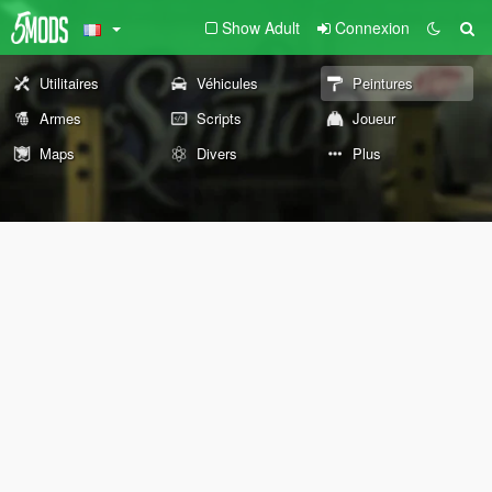
Show Adult
Connexion
Utilitaires
Véhicules
Peintures
Armes
Scripts
Joueur
Maps
Divers
Plus