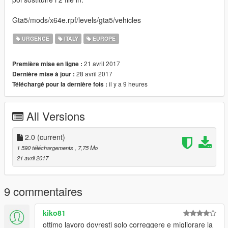
Gta5/mods/x64e.rpf/levels/gta5/vehicles
URGENCE
ITALY
EUROPE
21 avril 2017
Première mise en ligne :
28 avril 2017
Dernière mise à jour :
il y a 9 heures
Téléchargé pour la dernière fois :
All Versions
2.0
(current)
1 590 téléchargements
, 7,75 Mo
21 avril 2017
9 commentaires
kiko81
ottimo lavoro dovresti solo correggere e migliorare la