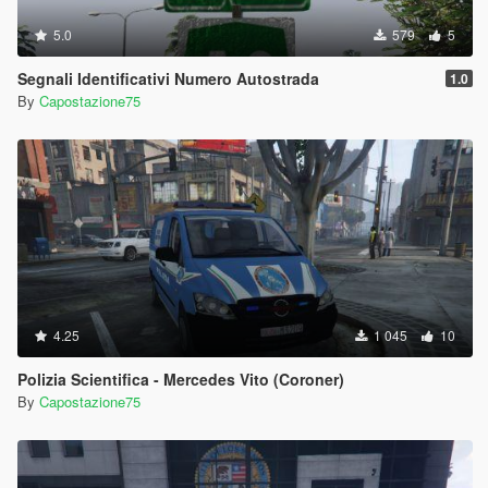
5.0
579
5
Segnali Identificativi Numero Autostrada
1.0
By
Capostazione75
4.25
1 045
10
Polizia Scientifica - Mercedes Vito (Coroner)
By
Capostazione75