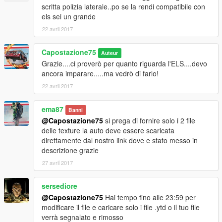
scritta polizia laterale..po se la rendi compatibile con
els sei un grande
22 avril 2017
Capostazione75
Auteur
Grazie....ci proverò per quanto riguarda l'ELS....devo
ancora imparare.....ma vedrò di farlo!
22 avril 2017
ema87
Banni
@Capostazione75
si prega di fornire solo i 2 file
delle texture la auto deve essere scaricata
direttamente dal nostro link dove e stato messo in
descrizione grazie
27 avril 2017
sersediore
@Capostazione75
Hai tempo fino alle 23:59 per
modificare il file e caricare solo i file .ytd o il tuo file
verrà segnalato e rimosso