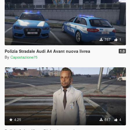
757
1
Polizia Stradale Audi A4 Avant nuova livrea
1.0
By
Capostazione75
4.25
617
4