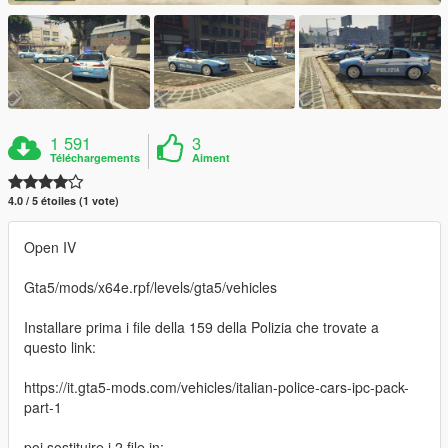
1 591
3
Téléchargements
Aiment
4.0 / 5 étoiles (1 vote)
Open IV
Gta5/mods/x64e.rpf/levels/gta5/vehicles
Installare prima i file della 159 della Polizia che trovate a
questo link:
https://it.gta5-mods.com/vehicles/italian-police-cars-ipc-pack-
part-1
poi sostituire i 2 file in: