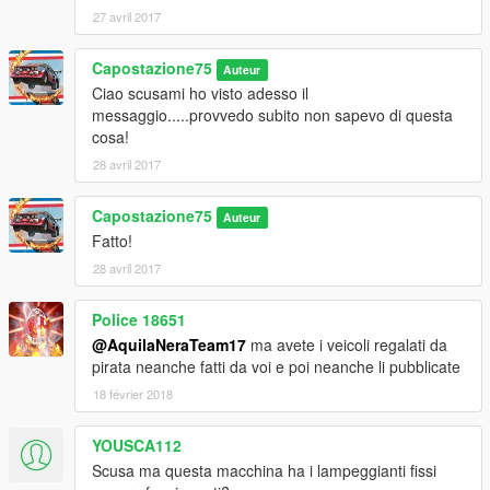
27 avril 2017
Capostazione75
Auteur
Ciao scusami ho visto adesso il
messaggio.....provvedo subito non sapevo di questa
cosa!
28 avril 2017
Capostazione75
Auteur
Fatto!
28 avril 2017
Police 18651
@AquilaNeraTeam17
ma avete i veicoli regalati da
pirata neanche fatti da voi e poi neanche li pubblicate
18 février 2018
YOUSCA112
Scusa ma questa macchina ha i lampeggianti fissi