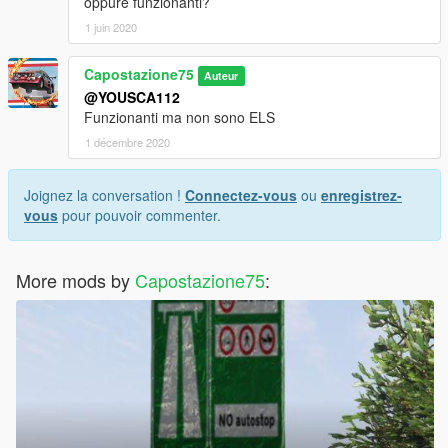
oppure funzionanti?
1 juin 2020
Capostazione75
Auteur
@YOUSCA112
Funzionanti ma non sono ELS
1 décembre 2020
Joignez la conversation !
Connectez-vous
ou
enregistrez-
vous
pour pouvoir commenter.
More mods by
Capostazione75
: