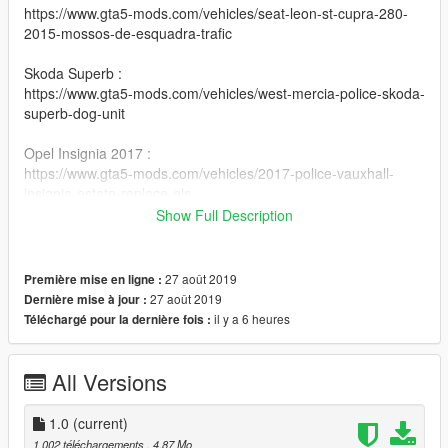
https://www.gta5-mods.com/vehicles/seat-leon-st-cupra-280-
2015-mossos-de-esquadra-trafic
Skoda Superb :
https://www.gta5-mods.com/vehicles/west-mercia-police-skoda-
superb-dog-unit
Opel Insignia 2017 :
https://www.gta5-mods.com/vehicles/2017-police-vauxhall-
insignia-estate-replace-els
Show Full Description
Opel Astra Estate :
https://www.gta5-mods.com/paintjobs/police-scotland-2015-
vauxhall-astra
27 août 2019
Première mise en ligne :
27 août 2019
Dernière mise à jour :
il y a 6 heures
Téléchargé pour la dernière fois :
All Versions
1.0
(current)
1 002 téléchargements
, 4,87 Mo