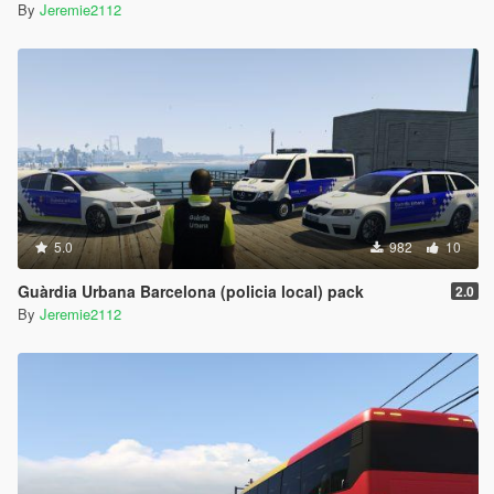
By
Jeremie2112
5.0
982
10
Guàrdia Urbana Barcelona (policia local) pack
2.0
By
Jeremie2112