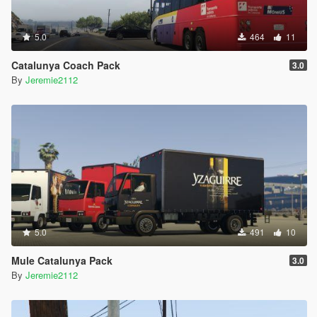
5.0
464
11
Catalunya Coach Pack
3.0
By
Jeremie2112
5.0
491
10
Mule Catalunya Pack
3.0
By
Jeremie2112