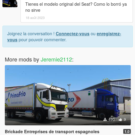
Tienes el modelo original del Seat? Como lo borró ya
no sirve
18 août 2023
Joignez la conversation !
Connectez-vous
ou
enregistrez-
vous
pour pouvoir commenter.
More mods by
Jeremie2112
:
490
9
Brickade Entreprises de transport espagnoles
1.0