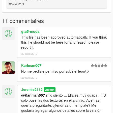
27 août 2019
11 commentaires
gta5-mods
This file has been approved automatically. If you think
this file should not be here for any reason please
report it.
27 août 2019
Karlman007
No me pediste permiso por subir el leon🙄
29 août 2019
Jeremie2112
Auteur
@Karlman007
si lo siento ... Ella es muy guapa !!! :D
solo puse las dos texturas en el archivo. Además,
quería preguntarte: ¿tendrías un template? Me
gustaría agregar algunos detalles sobre la versión