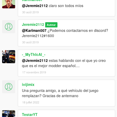
@Jeremie2112
claro son todos míos
30 août 2019
Jeremie2112
Auteur
@Karlman007
¿Podemos contactarnos en discord?
Jeremie2112#1600
30 août 2019
-_MyThIcAl_-
@Jeremie2112
estas hablando con el que yo creo
que es el mejor modder español....
17 novembre 2019
ivijimix
Una pregunta amigo, a qué vehículo del juego
remplazan? Gracias de antemano
18 juillet 2022
TestarYT