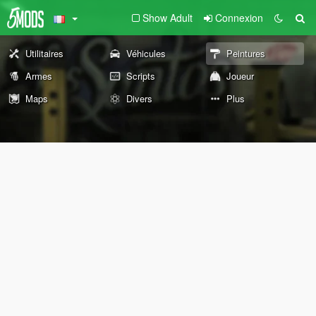
Show Adult
Connexion
Utilitaires
Véhicules
Peintures
Armes
Scripts
Joueur
Maps
Divers
Plus