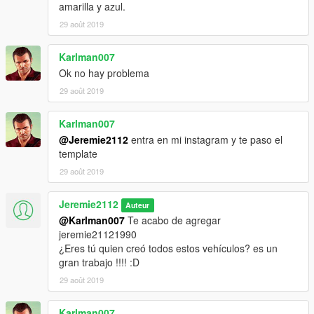
amarilla y azul.
29 août 2019
Karlman007
Ok no hay problema
29 août 2019
Karlman007
@Jeremie2112
entra en mi instagram y te paso el
template
29 août 2019
Jeremie2112
Auteur
@Karlman007
Te acabo de agregar
jeremie21121990
¿Eres tú quien creó todos estos vehículos? es un
gran trabajo !!!! :D
29 août 2019
Karlman007