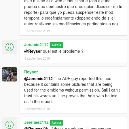
este mismo sitio web e identificarte (con alguna
prueba que demuestre que eres quien dices ser en tu
reporte) para que yo pueda suspender éste mod
temporal o indefinidamente (dependiendo de si el
autor realizase las modificaciones pertinentes o no).
5 septembre 2019
Jeremie2112
Auteur
@Reyser
quel est le problème ?
8 septembre 2019
Reyser
@Jeremie2112
The ADF guy reported this mod
because it contains some pictures that are being
used for the emblems without permission. Still I can't
trust his words until he proves that he's who he told
us in the report.
8 septembre 2019
Jeremie2112
Auteur
@Reyser
Ok. If that's a problem, I'll remove the