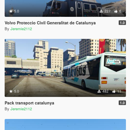
5.0
227
6
Volvo Proteccio Civil Generalitat de Catalunya
1.0
By
Jeremie2112
5.0
482
11
Pack transport catalunya
1.0
By
Jeremie2112