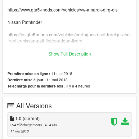
https://www.gta5-mods.com/vehicles/vw-amarok-dlrg-els
Nissan Pathfinder :
https://es.gta5-mods.com/vehicles/portuguese-sef-foreign-and-
frontier-nissan-pathfinder-addon-livery
Peds :
Show Full Description
https://www.baroteam.fr/mods/joueur/tenue-f1-sapeurs-
pompiers/
11 mai 2018
Première mise en ligne :
11 mai 2018
Dernière mise à jour :
il y a 4 heures
Téléchargé pour la dernière fois :
All Versions
1.0
(current)
294 téléchargements
, 4,94 Mo
11 mai 2018