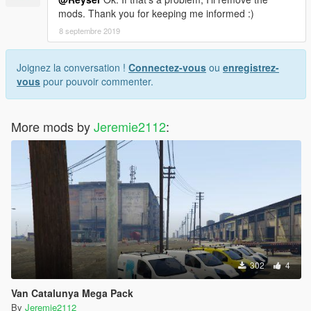
mods. Thank you for keeping me informed :)
8 septembre 2019
Joignez la conversation !
Connectez-vous
ou
enregistrez-
vous
pour pouvoir commenter.
More mods by
Jeremie2112
:
302
4
Van Catalunya Mega Pack
By
Jeremie2112