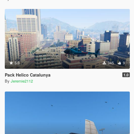
5.0
345
9
Pack Helico Catalunya
1.0
By
Jeremie2112