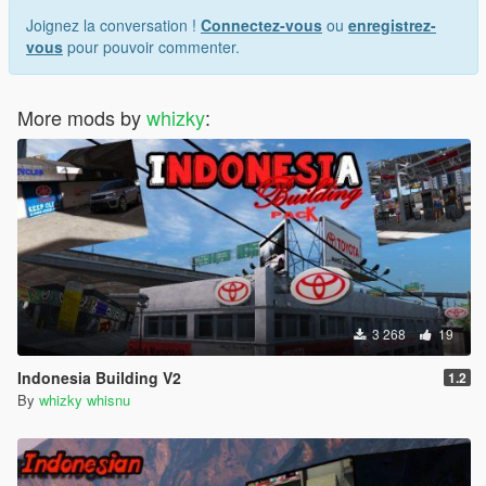
Joignez la conversation !
Connectez-vous
ou
enregistrez-
vous
pour pouvoir commenter.
More mods by
whizky
:
3 268
19
Indonesia Building V2
1.2
By
whizky whisnu