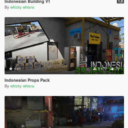
Indonesian Building V1
1.0
By
whizky whisnu
4.65
5 472
29
Indonesian Props Pack
By
whizky whisnu