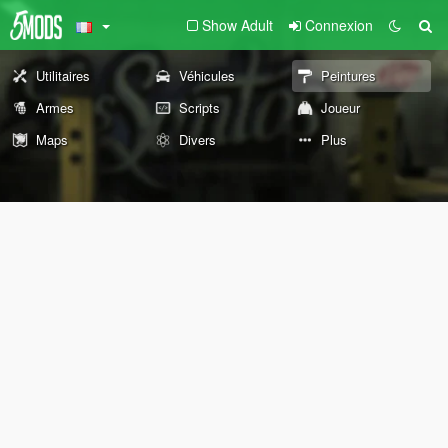
Show Adult
Connexion
Utilitaires
Véhicules
Peintures
Armes
Scripts
Joueur
Maps
Divers
Plus