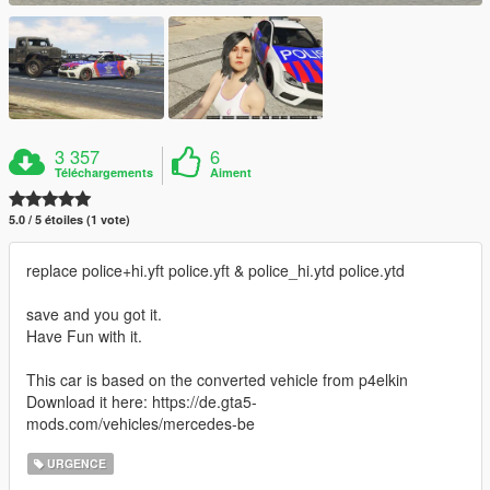
3 357
6
Téléchargements
Aiment
5.0 / 5 étoiles (1 vote)
replace police+hi.yft police.yft & police_hi.ytd police.ytd
save and you got it.
Have Fun with it.
This car is based on the converted vehicle from p4elkin
Download it here: https://de.gta5-
mods.com/vehicles/mercedes-be
URGENCE