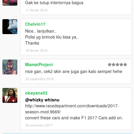
Gak ke tutup interiornya bagus
11 février 2016
Chelvin17
Nice.. lanjutkan..
Polisi yg brimob klu bisa ya..
Thanks
18 février 2016
MamatProject
nice gan, cek2 skin ane juga gan kalo sempet hehe
22 septembre 2016
obayana52
@whizky whisnu
http://www.racedepartment.com/downloads/2017-
season-mod.9669/
convert these cars and make F1 2017 Cars add on.
22 novembre 2017