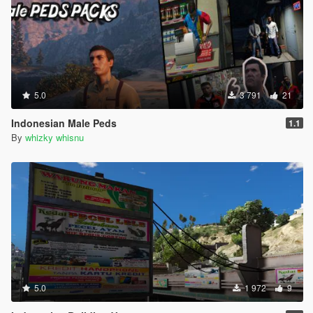
5.0
3 791
21
Indonesian Male Peds
1.1
By
whizky whisnu
5.0
1 972
9