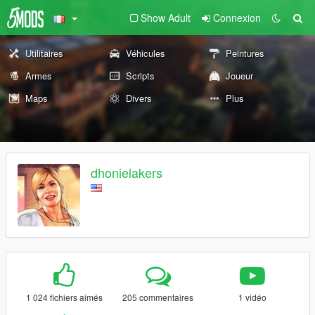
Show Adult
Connexion
Utilitaires
Véhicules
Peintures
Armes
Scripts
Joueur
Maps
Divers
Plus
dhonielakers
1 024 fichiers aimés
205 commentaires
1 vidéo