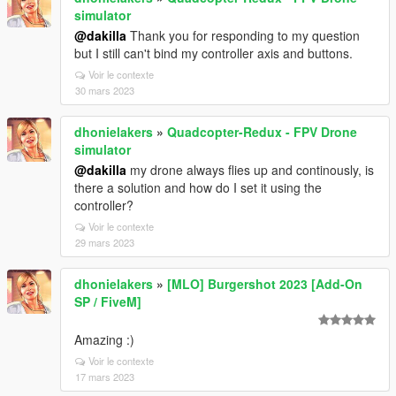
simulator
@dakilla
Thank you for responding to my question
but I still can't bind my controller axis and buttons.
Voir le contexte
30 mars 2023
dhonielakers
»
Quadcopter-Redux - FPV Drone
simulator
@dakilla
my drone always flies up and continously, is
there a solution and how do I set it using the
controller?
Voir le contexte
29 mars 2023
dhonielakers
»
[MLO] Burgershot 2023 [Add-On
SP / FiveM]
Amazing :)
Voir le contexte
17 mars 2023