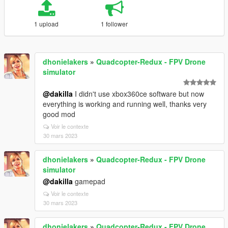
1 upload
1 follower
dhonielakers
»
Quadcopter-Redux - FPV Drone
simulator
@dakilla
I didn't use xbox360ce software but now
everything is working and running well, thanks very
good mod
Voir le contexte
30 mars 2023
dhonielakers
»
Quadcopter-Redux - FPV Drone
simulator
@dakilla
gamepad
Voir le contexte
30 mars 2023
dhonielakers
»
Quadcopter-Redux - FPV Drone