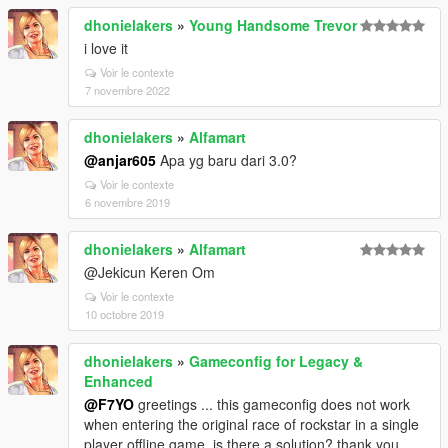
dhonielakers
»
Young Handsome Trevor
i love it
Voir le contexte
7 novembre 2022
dhonielakers
»
Alfamart
@anjar605
Apa yg baru dari 3.0?
Voir le contexte
6 novembre 2019
dhonielakers
»
Alfamart
@Jekicun Keren Om
Voir le contexte
10 octobre 2019
dhonielakers
»
Gameconfig for Legacy &
Enhanced
@F7YO
greetings ... this gameconfig does not work
when entering the original race of rockstar in a single
player offline game, is there a solution? thank you