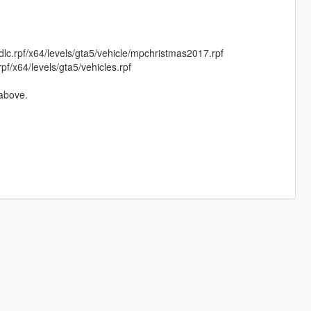
c.rpf/x64/levels/gta5/vehicle/mpchristmas2017.rpf
/x64/levels/gta5/vehicles.rpf
 above.