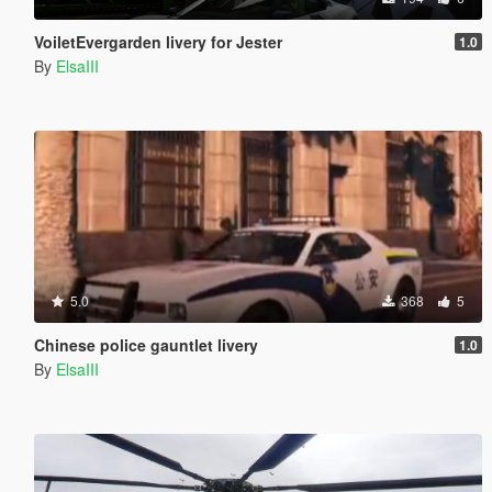
VoiletEvergarden livery for Jester
1.0
By
ElsaIII
5.0
368
5
Chinese police gauntlet livery
1.0
By
ElsaIII