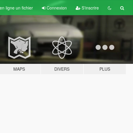
n ligne un fichier
Connexion
S'inscrire
MAPS
DIVERS
PLUS