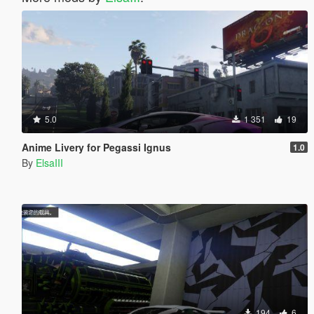
5.0
1 351
19
Anime Livery for Pegassi Ignus
1.0
By
ElsaIII
194
6