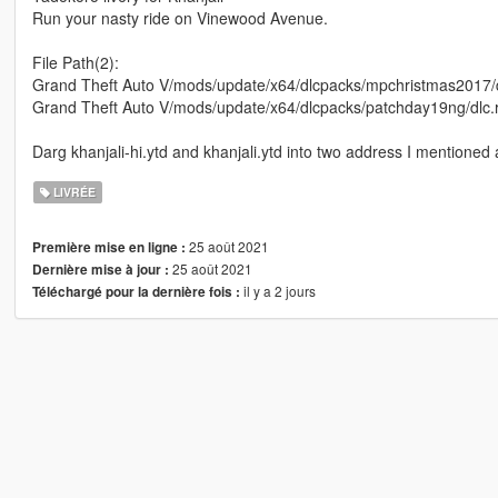
Run your nasty ride on Vinewood Avenue.
File Path(2):
Grand Theft Auto V/mods/update/x64/dlcpacks/mpchristmas2017/dl
Grand Theft Auto V/mods/update/x64/dlcpacks/patchday19ng/dlc.rpf
Darg khanjali-hi.ytd and khanjali.ytd into two address I mentioned
LIVRÉE
25 août 2021
Première mise en ligne :
25 août 2021
Dernière mise à jour :
il y a 2 jours
Téléchargé pour la dernière fois :