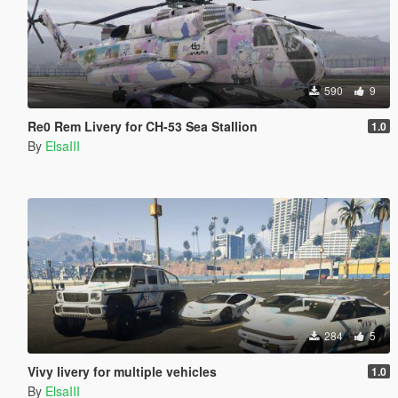
590
9
Re0 Rem Livery for CH-53 Sea Stallion
1.0
By
ElsaIII
284
5
Vivy livery for multiple vehicles
1.0
By
ElsaIII