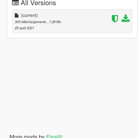
All Versions
(current)
303 téléchargements
, 7,28 Mo
25 août 2021
More mods by
ElsaIII
: