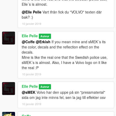
Elle´s is almost.
@Elle Pelle
Vart ifrån fick du "VOLVO" texten där
bak? :)
10 janvier 2019
Elle Pelle
Auteur
@Coffe
@Erkish
If you mean mine and sMEK´s its
the color, decals and the reflection effect on the
decals.
Mine is like the real one that the Swedish police use,
sMEK´s is almost. Also, I have a Volvo logo on it like
the real :P
10 janvier 2019
Elle Pelle
Auteur
@sMEK
Volvo har den uppe på sin "pressmaterial"
sida om jag inte minns fel, sen la jag till effekter osv
10 janvier 2019
Coffe