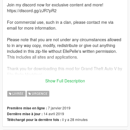
Join my discord now for exclusive content and more!
https://discord.gg/zJR7pR2
For commercial use, such in a clan, please contact me via
email for more information.
Please note that you are not under any circumstances allowed
to in any way copy, modify, redistribute or give out anything
included in this zip-file without EllePelle's written permission.
This includes all sites and applications.
Thank you for downloading this mod for Grand Theft Auto V by
Elle Pelle Modding!
I hope you like it and feel free to contact me if there would be
Show Full Description
any reflections.
LIVRÉE
URGENCE
Features:
Highly accurate HQ 4K Texture
7 janvier 2019
Première mise en ligne :
Realistic License Plates
14 avril 2019
Dernière mise à jour :
Realistic ELS Setup
il y a 28 minutes
Téléchargé pour la dernière fois :
Compatible with multiple liveries