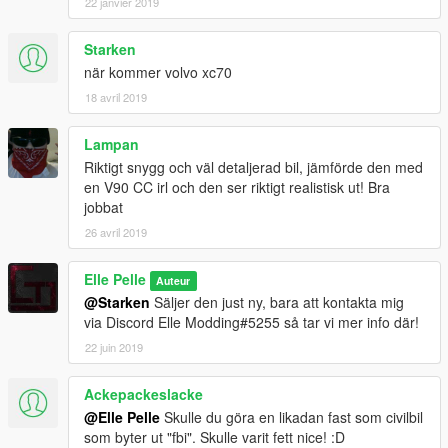
22 janvier 2019
Starken
när kommer volvo xc70
18 avril 2019
Lampan
Riktigt snygg och väl detaljerad bil, jämförde den med
en V90 CC irl och den ser riktigt realistisk ut! Bra
jobbat
26 avril 2019
Elle Pelle
Auteur
@Starken
Säljer den just ny, bara att kontakta mig
via Discord Elle Modding#5255 så tar vi mer info där!
22 juin 2019
Ackepackeslacke
@Elle Pelle
Skulle du göra en likadan fast som civilbil
som byter ut "fbi". Skulle varit fett nice! :D