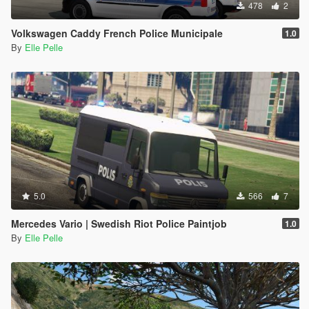
478
2
Volkswagen Caddy French Police Municipale
1.0
By
Elle Pelle
5.0
566
7
Mercedes Vario | Swedish Riot Police Paintjob
1.0
By
Elle Pelle