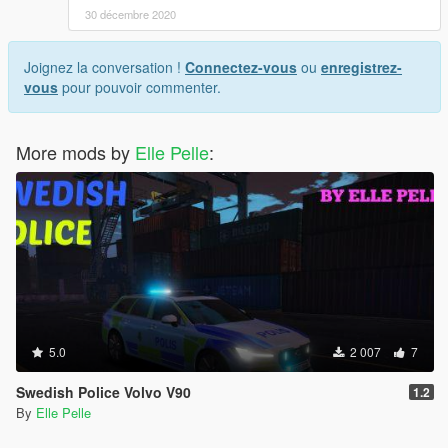
30 décembre 2020
Joignez la conversation !
Connectez-vous
ou
enregistrez-
vous
pour pouvoir commenter.
More mods by
Elle Pelle
:
5.0
2 007
7
Swedish Police Volvo V90
1.2
By
Elle Pelle