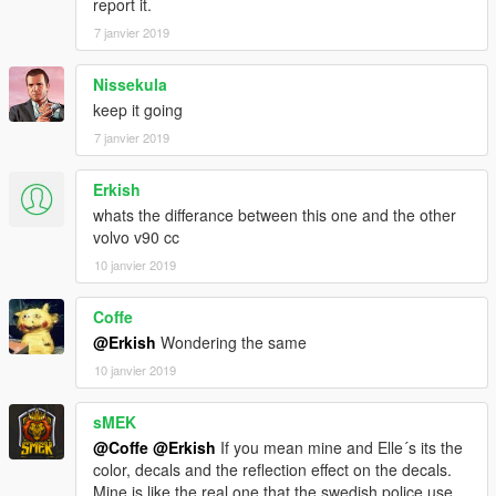
report it.
7 janvier 2019
Nissekula
keep it going
7 janvier 2019
Erkish
whats the differance between this one and the other
volvo v90 cc
10 janvier 2019
Coffe
@Erkish
Wondering the same
10 janvier 2019
sMEK
@Coffe
@Erkish
If you mean mine and Elle´s its the
color, decals and the reflection effect on the decals.
Mine is like the real one that the swedish police use,