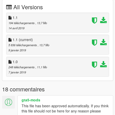
This only includes the texture files, you need to download the
All Versions
model from BritishGamer88. More information on how to install
it in the file "Information".
1.1
Credits:
194 téléchargements
, 13,7 Mo
Main Texture - Elle Modding
14 avril 2019
Plates - Elle Modding
ELS Config - ObsidianGames, Elle Modding
1.1
(current)
Other Textures - BritishGamer88
5 836 téléchargements
, 13,7 Mo
9 janvier 2019
Contact:
E-mail - elle.pelle.modding@gmail.com
1.0
Lcpdfr.com - Elle Pelle
248 téléchargements
, 11,1 Mo
Gta5-mods.com - Elle Pelle
7 janvier 2019
Baroteam.fr - Elle Pelle
Enjoy!
18 commentaires
gta5-mods
This file has been approved automatically. If you think
this file should not be here for any reason please