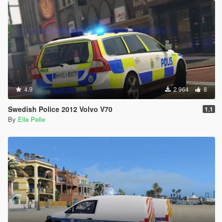
4.9
2 964
8
Swedish Police 2012 Volvo V70
1.1
By
Elle Pelle