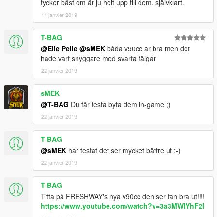
tycker bäst om är ju helt upp till dem, självklart.
11 janvier 2019
T-BAG
@Elle Pelle
@sMEK
båda v90cc är bra men det
hade vart snyggare med svarta fälgar
22 janvier 2019
sMEK
@T-BAG
Du får testa byta dem in-game ;)
22 janvier 2019
T-BAG
@sMEK
har testat det ser mycket bättre ut :-)
22 janvier 2019
T-BAG
Titta på FRESHWAY's nya v90cc den ser fan bra ut!!!!
https://www.youtube.com/watch?v=3a3MWIYhF2I