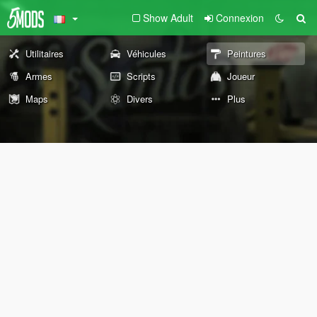
Show Adult
Connexion
Utilitaires
Véhicules
Peintures
Armes
Scripts
Joueur
Maps
Divers
Plus