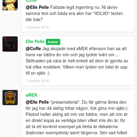
@Elle Pelle
Fattade legit ingenting nu. Ni skrev
samma text och båda era skin har "VOLVO" texten
där bak?
10 janvier 2019
Elle Pelle
Auteur
@Coffe
Jag skojade med sMEK eftersom han sa att
hans var bättre än min och jag tyckte tvärt om....
Skillnaden på våra är helt enkelt att dem är gjorda av
två olika moddare. Vilken man tycker om bäst är upp
till en själv :)
10 janvier 2019
sMEK
@Elle Pelle
"pressmaterial". Du får gärna länka den
för jag har då aldrig hittat någon, fick göra min själv:).
Påstod heller aldrig att min var bättre, men att min är
en direkt kopia av verkliga bilen vilket inte din är, för
att ta ett konkret exempel på detta är dekalerna
(bakrutan exempelvis) samt färgerna. Sen vad folket