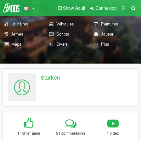
Show Adult
Connexion
Utilitaires
Véhicules
Peintures
Armes
Scripts
Joueur
Maps
Divers
Plus
Starken
1 fichier aimé
51 commentaires
1 vidéo