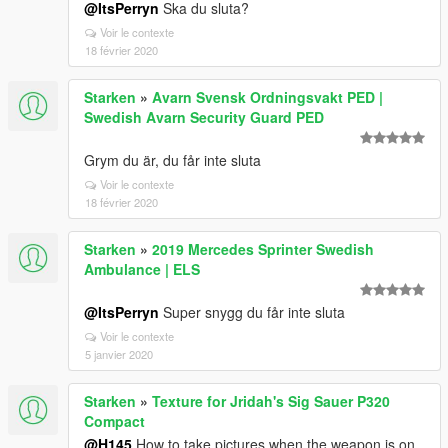
@ItsPerryn
Ska du sluta?
Voir le contexte
18 février 2020
Starken
»
Avarn Svensk Ordningsvakt PED |
Swedish Avarn Security Guard PED
Grym du är, du får inte sluta
Voir le contexte
18 février 2020
Starken
»
2019 Mercedes Sprinter Swedish
Ambulance | ELS
@ItsPerryn
Super snygg du får inte sluta
Voir le contexte
5 janvier 2020
Starken
»
Texture for Jridah's Sig Sauer P320
Compact
@H145
How to take pictures when the weapon is on