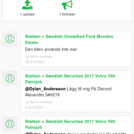
1 upload
1 follower
Starken
»
Swedish Unmarked Ford Mondeo
Estate
Den bilen används inte mer
Voir le contexte
23 avril 2020
Starken
»
Swedish Securitas 2017 Volvo V90
Paintjob
@Dylan_Andersson
Lägg till mig På Discord
Alexander.S#9276
Voir le contexte
6 avril 2020
Starken
»
Swedish Securitas 2017 Volvo V90
Paintjob