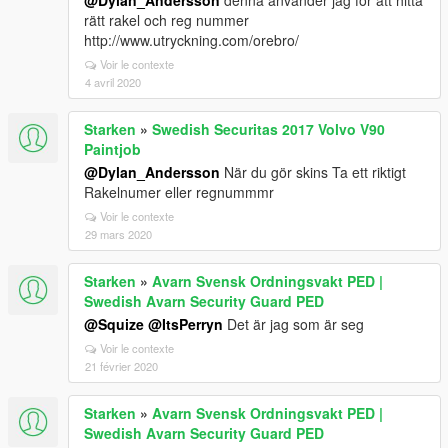
@Dylan_Andersson
denna använder jag för att hitta
rätt rakel och reg nummer
http://www.utryckning.com/orebro/
Voir le contexte
4 avril 2020
Starken
»
Swedish Securitas 2017 Volvo V90
Paintjob
@Dylan_Andersson
När du gör skins Ta ett riktigt
Rakelnumer eller regnummmr
Voir le contexte
29 mars 2020
Starken
»
Avarn Svensk Ordningsvakt PED |
Swedish Avarn Security Guard PED
@Squize
@ItsPerryn
Det är jag som är seg
Voir le contexte
21 février 2020
Starken
»
Avarn Svensk Ordningsvakt PED |
Swedish Avarn Security Guard PED