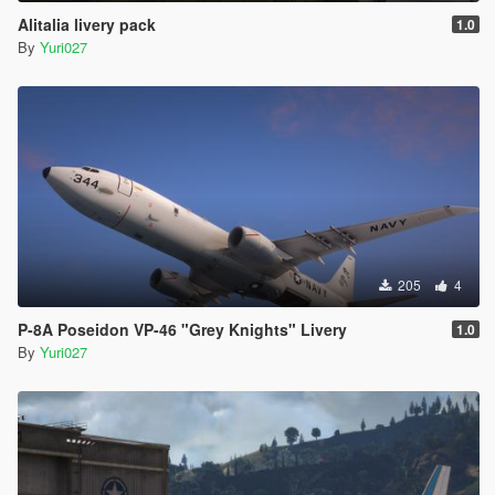
Alitalia livery pack
1.0
By
Yuri027
205
4
P-8A Poseidon VP-46 "Grey Knights" Livery
1.0
By
Yuri027