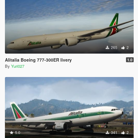
265
2
Alitalia Boeing 777-300ER livery
1.0
By
Yuri027
5.0
341
2