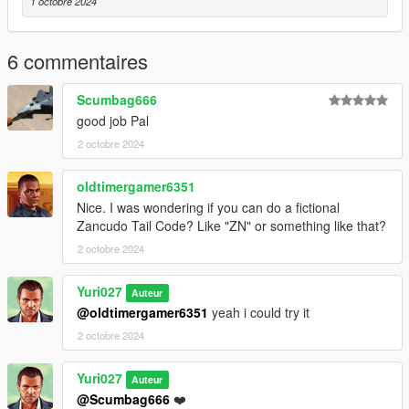
1 octobre 2024
6 commentaires
Scumbag666
good job Pal
2 octobre 2024
oldtimergamer6351
Nice. I was wondering if you can do a fictional
Zancudo Tail Code? Like "ZN" or something like that?
2 octobre 2024
Yuri027
Auteur
@oldtimergamer6351
yeah i could try it
2 octobre 2024
Yuri027
Auteur
@Scumbag666
❤️