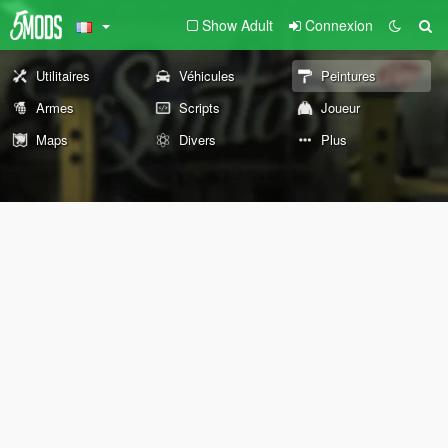
Show Adult
Connexion
Utilitaires
Véhicules
Peintures
Armes
Scripts
Joueur
Maps
Divers
Plus