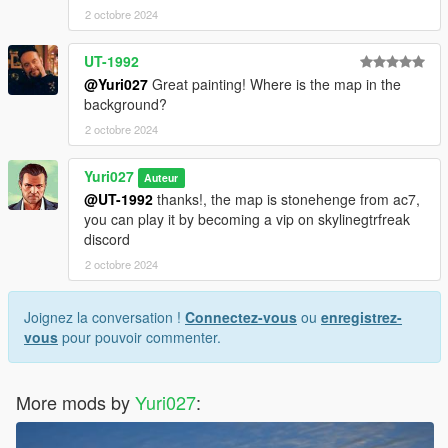
2 octobre 2024
UT-1992
@Yuri027
Great painting! Where is the map in the
background?
2 octobre 2024
Yuri027
Auteur
@UT-1992
thanks!, the map is stonehenge from ac7,
you can play it by becoming a vip on skylinegtrfreak
discord
2 octobre 2024
Joignez la conversation !
Connectez-vous
ou
enregistrez-
vous
pour pouvoir commenter.
More mods by
Yuri027
: