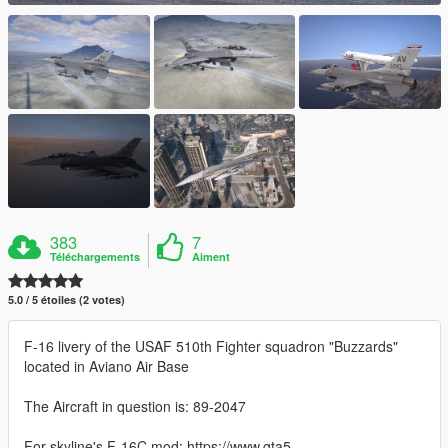
383
7
Téléchargements
Aiment
5.0 / 5 étoiles (2 votes)
F-16 livery of the USAF 510th Fighter squadron "Buzzards"
located in Aviano Air Base
The Aircraft in question is: 89-2047
For skyline's F-16C mod: https://www.gta5-