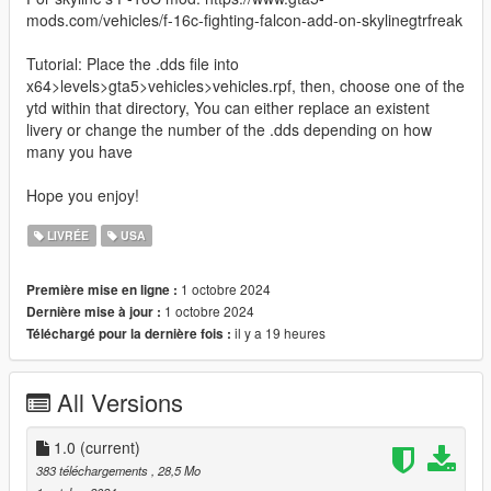
mods.com/vehicles/f-16c-fighting-falcon-add-on-skylinegtrfreak
Tutorial: Place the .dds file into
x64>levels>gta5>vehicles>vehicles.rpf, then, choose one of the
ytd within that directory, You can either replace an existent
livery or change the number of the .dds depending on how
many you have
Hope you enjoy!
LIVRÉE
USA
1 octobre 2024
Première mise en ligne :
1 octobre 2024
Dernière mise à jour :
il y a 19 heures
Téléchargé pour la dernière fois :
All Versions
1.0
(current)
383 téléchargements
, 28,5 Mo