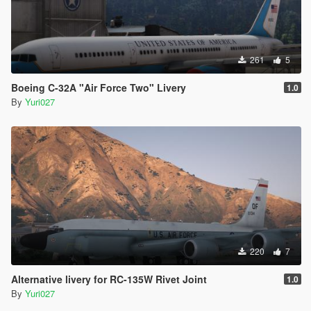
261
5
Boeing C-32A "Air Force Two" Livery
1.0
By
Yuri027
220
7
Alternative livery for RC-135W Rivet Joint
1.0
By
Yuri027