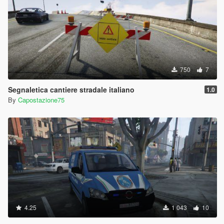
750
7
Segnaletica cantiere stradale italiano
1.0
By
Capostazione75
4.25
1 043
10