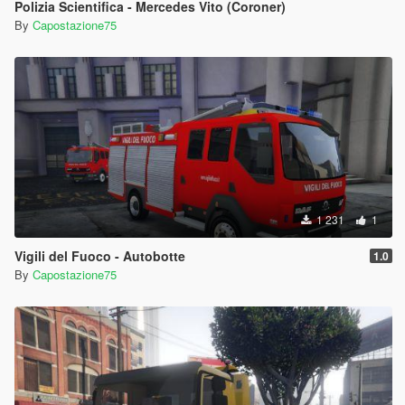
Polizia Scientifica - Mercedes Vito (Coroner)
By
Capostazione75
1 231
1
Vigili del Fuoco - Autobotte
1.0
By
Capostazione75