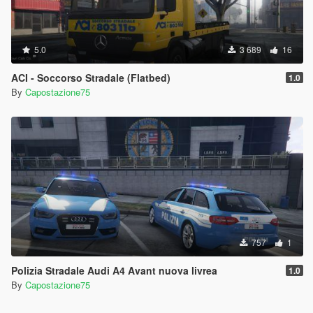
5.0
3 689
16
ACI - Soccorso Stradale (Flatbed)
1.0
By
Capostazione75
757
1
Polizia Stradale Audi A4 Avant nuova livrea
1.0
By
Capostazione75