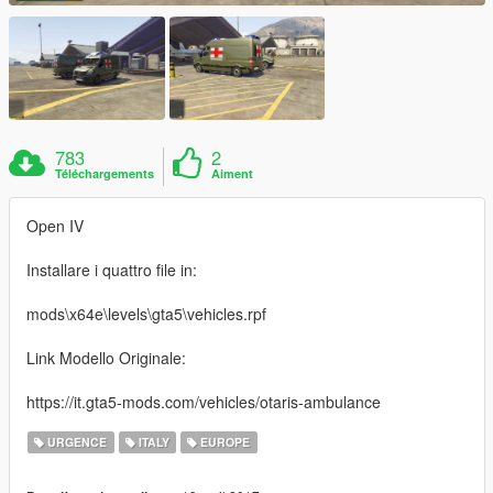
783
2
Téléchargements
Aiment
Open IV
Installare i quattro file in:
mods\x64e\levels\gta5\vehicles.rpf
Link Modello Originale:
https://it.gta5-mods.com/vehicles/otaris-ambulance
URGENCE
ITALY
EUROPE