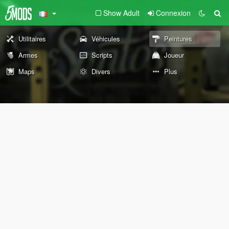
Show Adult
Connexion
Utilitaires
Véhicules
Peintures
Armes
Scripts
Joueur
Maps
Divers
Plus