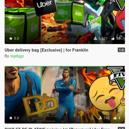
5.0
4 521
53
Uber delivery bag [Exclusive] | for Franklin
1.0
By
bigdiggz
5.0
746
4