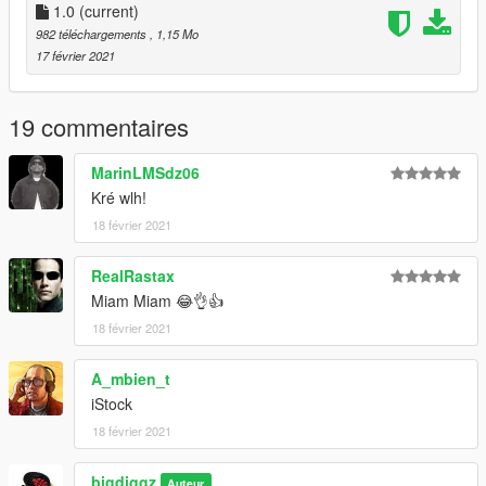
1.0
(current)
982 téléchargements
, 1,15 Mo
17 février 2021
19 commentaires
MarinLMSdz06
Kré wlh!
18 février 2021
RealRastax
Miam Miam 😂👌👍
18 février 2021
A_mbien_t
iStock
18 février 2021
bigdiggz
Auteur