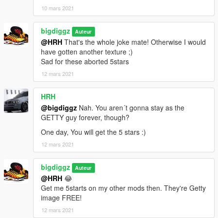
10 mars 2021
bigdiggz
Auteur
@HRH
That's the whole joke mate! Otherwise I would
have gotten another texture ;)
Sad for these aborted 5stars
12 mars 2021
HRH
@bigdiggz
Nah. You aren´t gonna stay as the
GETTY guy forever, though?
One day, You will get the 5 stars :)
12 mars 2021
bigdiggz
Auteur
@HRH
😂
Get me 5starts on my other mods then. They're Getty
image FREE!
12 mars 2021