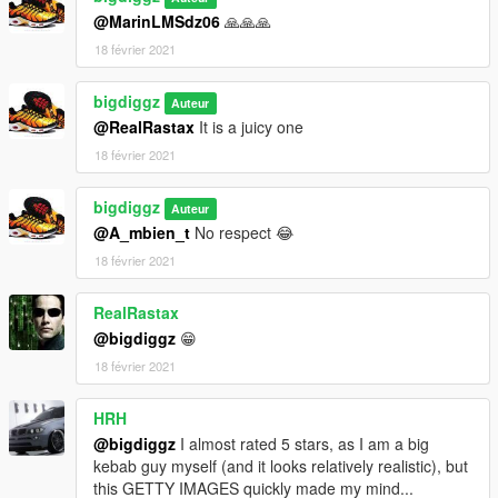
@MarinLMSdz06
🙏🙏🙏
18 février 2021
bigdiggz
Auteur
@RealRastax
It is a juicy one
18 février 2021
bigdiggz
Auteur
@A_mbien_t
No respect 😂
18 février 2021
RealRastax
@bigdiggz
😁
18 février 2021
HRH
@bigdiggz
I almost rated 5 stars, as I am a big
kebab guy myself (and it looks relatively realistic), but
this GETTY IMAGES quickly made my mind...