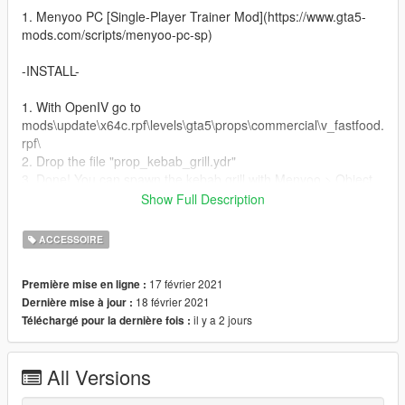
1. Menyoo PC [Single-Player Trainer Mod](https://www.gta5-
mods.com/scripts/menyoo-pc-sp)
-INSTALL-
1. With OpenIV go to
mods\update\x64c.rpf\levels\gta5\props\commercial\v_fastfood.
rpf\
2. Drop the file "prop_kebab_grill.ydr"
3. Done! You can spawn the kebab grill with Menyoo > Object
Spooner > Object
Show Full Description
SUPPLEMENT ALGERIENNE SUR LES FRITES
ACCESSOIRE
-IG-
17 février 2021
Première mise en ligne :
@diegograndry
18 février 2021
Dernière mise à jour :
@bigdiggzoff
il y a 2 jours
Téléchargé pour la dernière fois :
Khtobtogone
All Versions