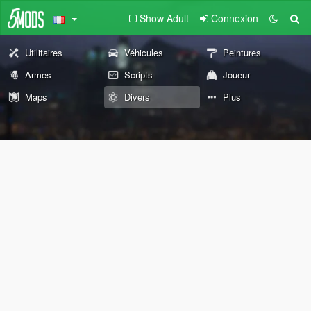
Show Adult
Connexion
Utilitaires
Véhicules
Peintures
Armes
Scripts
Joueur
Maps
Divers
Plus