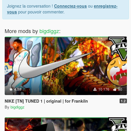
Joignez la conversation !
Connectez-vous
ou
enregistrez-
vous
pour pouvoir commenter.
More mods by
bigdiggz
:
4.88
10 176
80
NIKE [TN] TUNED 1 | original | for Frankiln
1.2
By
bigdiggz