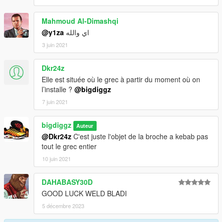
Mahmoud Al-Dimashqi
@y1za
اي والله
3 juin 2021
Dkr24z
Elle est située où le grec à partir du moment où on
l’installe ?
@bigdiggz
7 juin 2021
bigdiggz
Auteur
@Dkr24z
C'est juste l'objet de la broche a kebab pas
tout le grec entier
10 juin 2021
DAHABASY30D
GOOD LUCK WELD BLADI
5 décembre 2023