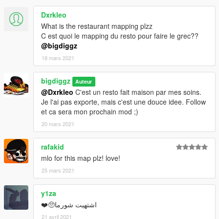
Dxrkleo
What is the restaurant mapping plzz
C est quoi le mapping du resto pour faire le grec??
@bigdiggz
18 mars 2021
bigdiggz
Auteur
@Dxrkleo
C'est un resto fait maison par mes soins.
Je l'ai pas exporte, mais c'est une douce idee. Follow
et ca sera mon prochain mod ;)
20 mars 2021
rafakid
mlo for this map plz! love!
25 mars 2021
y1za
اشتهيت شورما🥺❤️
21 avril 2021