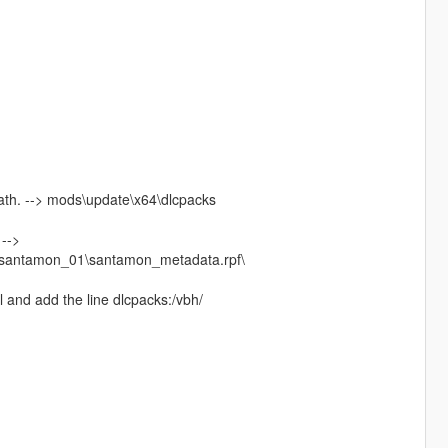
 path. --> mods\update\x64\dlcpacks
 -->
yw\santamon_01\santamon_metadata.rpf\
 and add the line dlcpacks:/vbh/