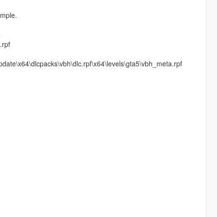
ample.
>
.rpf
\update\x64\dlcpacks\vbh\dlc.rpf\x64\levels\gta5\vbh_meta.rpf