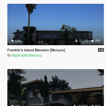
4.93
31 112
266
Franklin's Island Mansion [Menyoo]
1.0
By
BigShaqNOKetchup
4.9
104 261
818