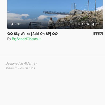
4.97
4 050
87
✪✪ Sky Walks [Add-On SP] ✪✪
BETA
By
BigShaqNOKetchup
Designed in Alderney
Made in Los Santos