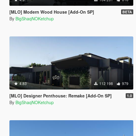
[MLO] Modern Wood House [Add-On SP]
BETA
By
BigShaqNOKetchup
4.83
112 198
979
[MLO] Designer Penthouse: Remake [Add-On SP]
1.0
By
BigShaqNOKetchup