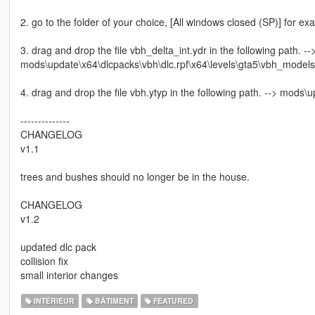
2. go to the folder of your choice, [All windows closed (SP)] for ex
3. drag and drop the file vbh_delta_int.ydr in the following path. --
mods\update\x64\dlcpacks\vbh\dlc.rpf\x64\levels\gta5\vbh_models
4. drag and drop the file vbh.ytyp in the following path. --> mods
--------------
CHANGELOG
v1.1
trees and bushes should no longer be in the house.
CHANGELOG
v1.2
updated dlc pack
collision fix
small interior changes
INTÉRIEUR
BÂTIMENT
FEATURED