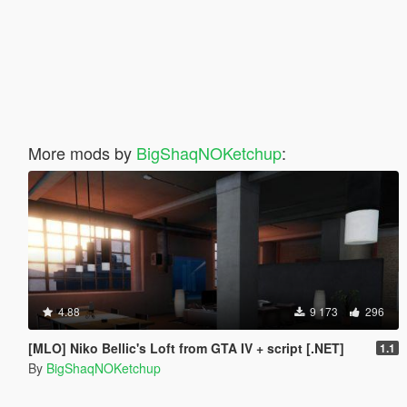
More mods by
BigShaqNOKetchup
:
4.88
9 173
296
[MLO] Niko Bellic's Loft from GTA IV + script [.NET]
1.1
By
BigShaqNOKetchup