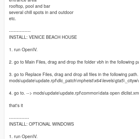
rooftop, pool and bar
several chill spots in and outdoor
etc.
--------------
INSTALL: VENICE BEACH HOUSE
1. run OpenIV.
2. go to Main Files, drag and drop the folder vbh in the following
3. go to Replace Files, drag and drop all files in the following path.
mods\update\update.rpf\dlc_patch\mpheist\x64\levels\gta5\_cit
4. go to. --> mods\update\update.rpf\common\data open dlclist.xml
that's it
-------------
INSTALL: OPTIONAL WINDOWS
1. run OpenIV.