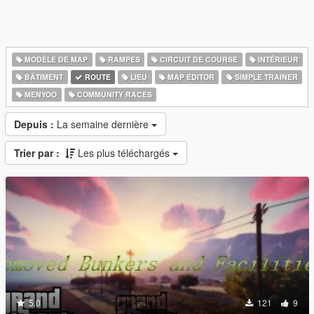
MODÈLE DE MAP
RAMPES
CIRCUIT DE COURSE
INTÉRIEUR
BÂTIMENT
ROUTE
LIEU
MAP EDITOR
SIMPLE TRAINER
MENYOO
COMMUNITY RACES
Depuis :
La semaine dernière
Trier par :
Les plus téléchargés
5.0
121
9