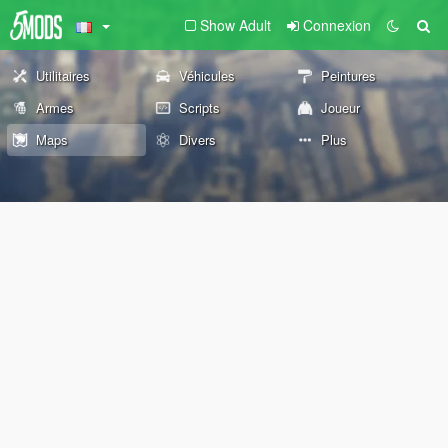
Show Adult
Connexion
Utilitaires
Véhicules
Peintures
Armes
Scripts
Joueur
Maps
Divers
Plus