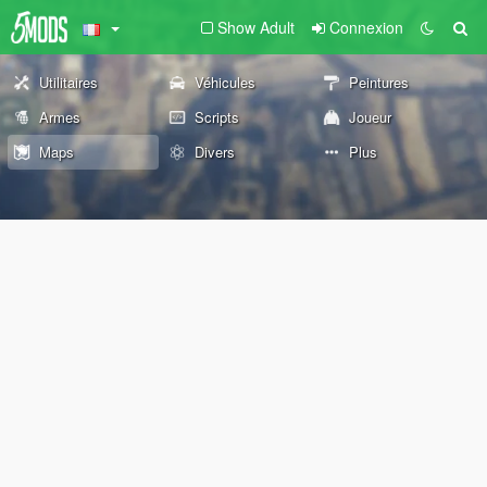
Show Adult
Connexion
Utilitaires
Véhicules
Peintures
Armes
Scripts
Joueur
Maps
Divers
Plus