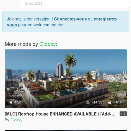
21 mai 2023
Joignez la conversation !
Connectez-vous
ou
enregistrez-
vous
pour pouvoir commenter.
More mods by
Gidoxy
:
4.58
144 383
1 016
[MLO] Rooftop House ENHANCED AVAILABLE ! [Add-On SP / FIVEM]
1.7
By
Gidoxy