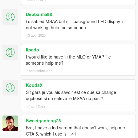
Debbarma98
i disabled MSAA but still background LED dispay is
not working. help me someone
13 août 2020
lipedo
I would like to have in the MLO or YMAP file
someone help me?
7 septembre 2020
KoodaX
Slt gars je voulais savoir est ce que sa change
qqchose si on enleve le MSAA ou pas ?
17 avril 2022
Sweetganteng28
Bro, I have a led screen that doesn't work, help me
GTA 5, which I use is 1.41