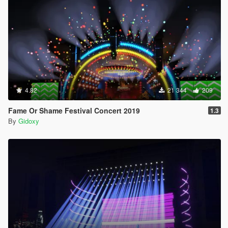
4.82
21 344
209
Fame Or Shame Festival Concert 2019
1.3
By
Gidoxy