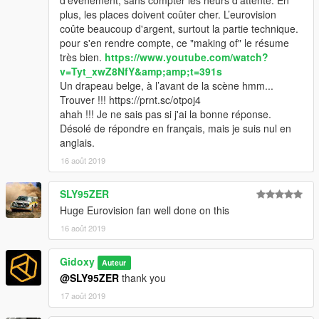
d’événement, sans compter les heurs d'attente. En
plus, les places doivent coûter cher. L’eurovision
coûte beaucoup d'argent, surtout la partie technique.
pour s'en rendre compte, ce "making of" le résume
très bien.
https://www.youtube.com/watch?
v=Tyt_xwZ8NfY&amp;amp;t=391s
Un drapeau belge, à l’avant de la scène hmm...
Trouver !!! https://prnt.sc/otpoj4
ahah !!! Je ne sais pas si j'ai la bonne réponse.
Désolé de répondre en français, mais je suis nul en
anglais.
16 août 2019
SLY95ZER
Huge Eurovision fan well done on this
16 août 2019
Gidoxy
Auteur
@SLY95ZER
thank you
17 août 2019