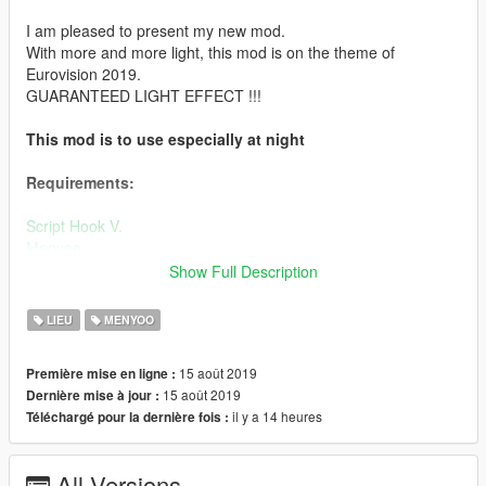
I am pleased to present my new mod.
With more and more light, this mod is on the theme of
Eurovision 2019.
GUARANTEED LIGHT EFFECT !!!
This mod is to use especially at night
Requirements:
Script Hook V.
Menyoo.
map-builder
Show Full Description
Installation:
LIEU
MENYOO
1.
Place the "Eurovision1/2/3/4" file your:
15 août 2019
Première mise en ligne :
Grand Theft Auto V / menyooStuff / Spooner
15 août 2019
Dernière mise à jour :
2.
Run "EUROVISION.oiv" by using OpenIV and install it to the
il y a 14 heures
Téléchargé pour la dernière fois :
mods folder.
4.
In games: Open: menyoo > misc options > deactivate
All Versions