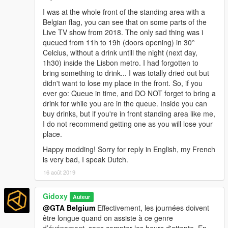
I was at the whole front of the standing area with a
Belgian flag, you can see that on some parts of the
Live TV show from 2018. The only sad thing was i
queued from 11h to 19h (doors opening) in 30°
Celcius, without a drink untill the night (next day,
1h30) inside the Lisbon metro. I had forgotten to
bring something to drink... I was totally dried out but
didn't want to lose my place in the front. So, if you
ever go: Queue in time, and DO NOT forget to bring a
drink for while you are in the queue. Inside you can
buy drinks, but if you're in front standing area like me,
I do not recommend getting one as you will lose your
place.
Happy modding! Sorry for reply in English, my French
is very bad, I speak Dutch.
16 août 2019
Gidoxy
Auteur
@GTA Belgium
Effectivement, les journées doivent
être longue quand on assiste à ce genre