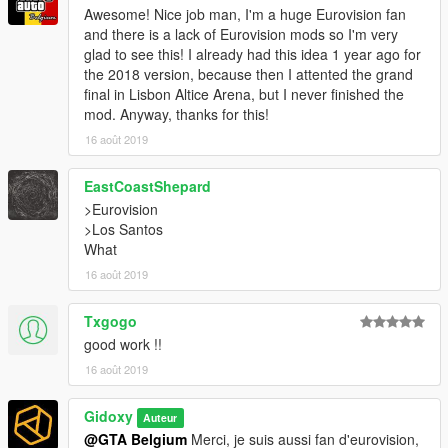
Awesome! Nice job man, I'm a huge Eurovision fan
and there is a lack of Eurovision mods so I'm very
glad to see this! I already had this idea 1 year ago for
the 2018 version, because then I attented the grand
final in Lisbon Altice Arena, but I never finished the
mod. Anyway, thanks for this!
16 août 2019
EastCoastShepard
>Eurovision
>Los Santos
What
16 août 2019
Txgogo
good work !!
16 août 2019
Gidoxy
Auteur
@GTA Belgium
Merci, je suis aussi fan d'eurovision,