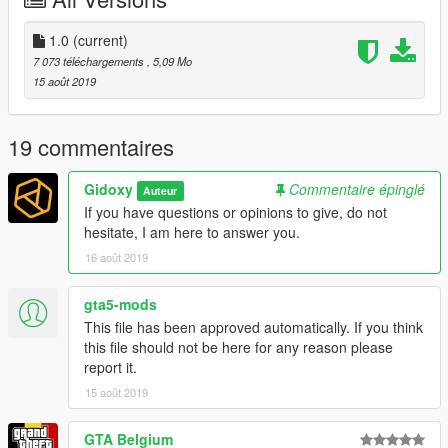
Decreased ped population
Deactivate vehicle population
5.
menyoo > object spooner > manage saved files >
1.0
(current)
Eurovision1,2,3 or 4.XML > teleport toreference then load
7 073 téléchargements
, 5,09 Mo
placements
15 août 2019
you have the choice between 4 possible theme
19 commentaires
Please disable the MSAA
Gidoxy
Commentaire épinglé
Auteur
it is recommended to have:
NaturalVision Remastered
and
The
If you have questions or opinions to give, do not
Marshmello Character
.
hesitate, I am here to answer you.
16 août 2019
If you make a youtube video plz dont forget
to give me credit :)
gta5-mods
Je suis francais. Donc vous pouvez aussi me parler en francais
This file has been approved automatically. If you think
dans les commentaires.
this file should not be here for any reason please
report it.
15 août 2019
GTA Belgium