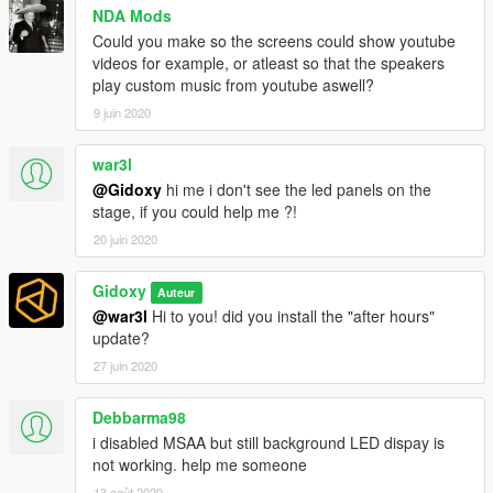
NDA Mods
Could you make so the screens could show youtube
videos for example, or atleast so that the speakers
play custom music from youtube aswell?
9 juin 2020
war3l
@Gidoxy
hi me i don't see the led panels on the
stage, if you could help me ?!
20 juin 2020
Gidoxy
Auteur
@war3l
Hi to you! did you install the "after hours"
update?
27 juin 2020
Debbarma98
i disabled MSAA but still background LED dispay is
not working. help me someone
13 août 2020