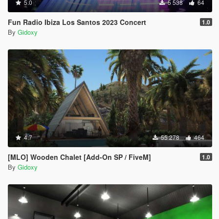
5.0
5 538
64
Fun Radio Ibiza Los Santos 2023 Concert
1.0
By
Gidoxy
4.7
55 278
464
[MLO] Wooden Chalet [Add-On SP / FiveM]
1.0
By
Gidoxy