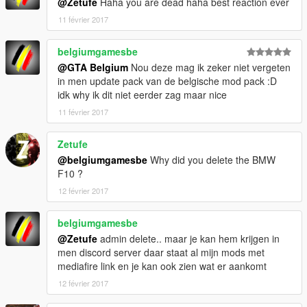
@Zetufe
Haha you are dead haha best reaction ever
11 février 2017
belgiumgamesbe
@GTA Belgium
Nou deze mag ik zeker niet vergeten
in men update pack van de belgische mod pack :D
idk why ik dit niet eerder zag maar nice
11 février 2017
Zetufe
@belgiumgamesbe
Why did you delete the BMW
F10 ?
12 février 2017
belgiumgamesbe
@Zetufe
admin delete.. maar je kan hem krijgen in
men discord server daar staat al mijn mods met
mediafire link en je kan ook zien wat er aankomt
12 février 2017