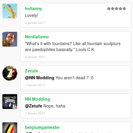
hellarmy
Lovely!
6 janvier 2017
Nerdialismo
"What's it with fountains? Like all fountain sculpturs
are paedophiles basically." Louis C.K.
6 janvier 2017
Zetufe
@NN Modding
You aren't dead ? :0
1 février 2017
NN Modding
@Zetufe
Nope, haha
1 février 2017
belgiumgamesbe