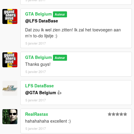
GTA Belgium
Auteur
@LFS DataBase
Dat zou ik wel zien zitten! Ik zal het toevoegen aan
m'n to-do lijstje :)
5 janvier 2017
GTA Belgium
Auteur
Thanks guys!
5 janvier 2017
LFS DataBase
@GTA Belgium
👍
5 janvier 2017
RealRastax
hahahahaha excellent :)
5 janvier 2017