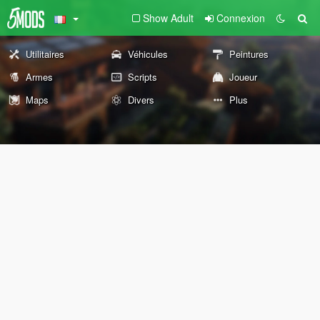
Show Adult
Connexion
Utilitaires
Véhicules
Peintures
Armes
Scripts
Joueur
Maps
Divers
Plus