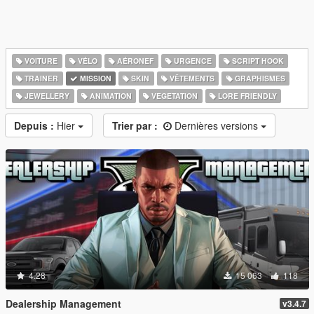
VOITURE
VÉLO
AÉRONEF
URGENCE
SCRIPT HOOK
TRAINER
MISSION
SKIN
VÊTEMENTS
GRAPHISMES
JEWELLERY
ANIMATION
VEGETATION
LORE FRIENDLY
Depuis :
Hier
Trier par :
Dernières versions
4.28
15 063
118
Dealership Management
v3.4.7