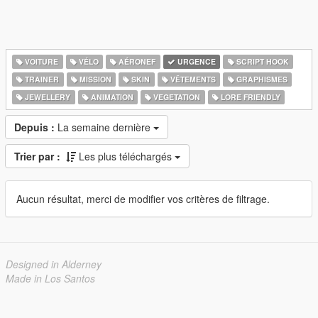
VOITURE
VÉLO
AÉRONEF
URGENCE
SCRIPT HOOK
TRAINER
MISSION
SKIN
VÊTEMENTS
GRAPHISMES
JEWELLERY
ANIMATION
VEGETATION
LORE FRIENDLY
Depuis :
La semaine dernière
Trier par :
Les plus téléchargés
Aucun résultat, merci de modifier vos critères de filtrage.
Designed in Alderney
Made in Los Santos