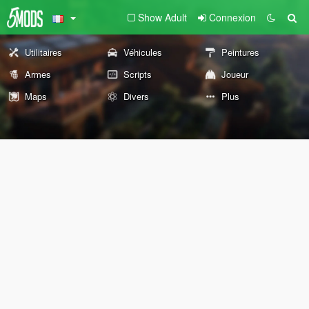
Show Adult
Connexion
Utilitaires
Véhicules
Peintures
Armes
Scripts
Joueur
Maps
Divers
Plus