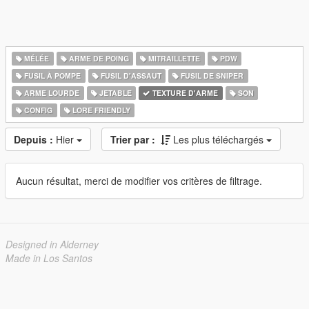
MÉLÉE
ARME DE POING
MITRAILLETTE
PDW
FUSIL À POMPE
FUSIL D'ASSAUT
FUSIL DE SNIPER
ARME LOURDE
JETABLE
TEXTURE D'ARME
SON
CONFIG
LORE FRIENDLY
Depuis :
Hier
Trier par :
Les plus téléchargés
Aucun résultat, merci de modifier vos critères de filtrage.
Designed in Alderney
Made in Los Santos