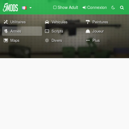
Show Adult
Connexion
Utilitaires
Véhicules
Peintures
Armes
Scripts
Joueur
Maps
Divers
Plus