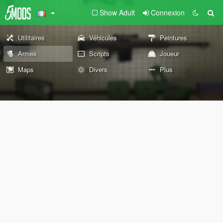
Show Adult
Connexion
Utilitaires
Véhicules
Peintures
Armes
Scripts
Joueur
Maps
Divers
Plus