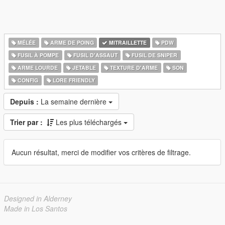
MÉLÉE
ARME DE POING
MITRAILLETTE
PDW
FUSIL À POMPE
FUSIL D'ASSAUT
FUSIL DE SNIPER
ARME LOURDE
JETABLE
TEXTURE D'ARME
SON
CONFIG
LORE FRIENDLY
Depuis :
La semaine dernière
Trier par :
Les plus téléchargés
Aucun résultat, merci de modifier vos critères de filtrage.
Designed in Alderney
Made in Los Santos