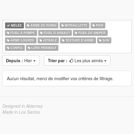
MÉLÉE
ARME DE POING
MITRAILLETTE
PDW
FUSIL À POMPE
FUSIL D'ASSAUT
FUSIL DE SNIPER
ARME LOURDE
JETABLE
TEXTURE D'ARME
SON
CONFIG
LORE FRIENDLY
Depuis :
Hier
Trier par :
Les plus aimés
Aucun résultat, merci de modifier vos critères de filtrage.
Designed in Alderney
Made in Los Santos