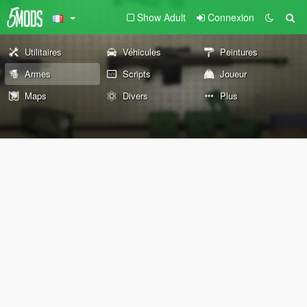
Show Adult
Connexion
Utilitaires
Véhicules
Peintures
Armes
Scripts
Joueur
Maps
Divers
Plus