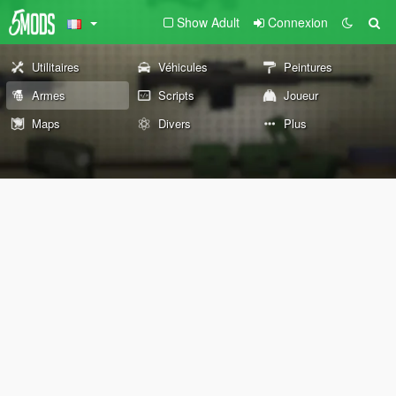
Show Adult
Connexion
Utilitaires
Véhicules
Peintures
Armes
Scripts
Joueur
Maps
Divers
Plus