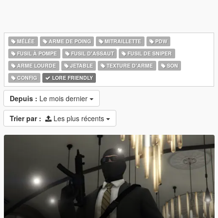
MÉLÉE
ARME DE POING
MITRAILLETTE
PDW
FUSIL À POMPE
FUSIL D'ASSAUT
FUSIL DE SNIPER
ARME LOURDE
JETABLE
TEXTURE D'ARME
SON
CONFIG
LORE FRIENDLY
Depuis :
Le mois dernier
Trier par :
Les plus récents