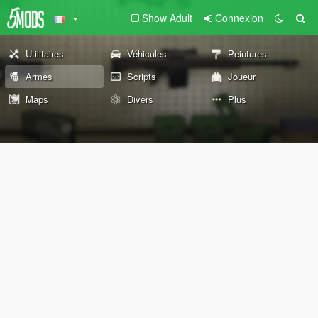
Show Adult
Connexion
Utilitaires
Véhicules
Peintures
Armes
Scripts
Joueur
Maps
Divers
Plus