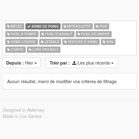
MÉLÉE
ARME DE POING
MITRAILLETTE
PDW
FUSIL À POMPE
FUSIL D'ASSAUT
FUSIL DE SNIPER
ARME LOURDE
JETABLE
TEXTURE D'ARME
SON
CONFIG
LORE FRIENDLY
Depuis :
Hier
Trier par :
Les plus récents
Aucun résultat, merci de modifier vos critères de filtrage.
Designed in Alderney
Made in Los Santos