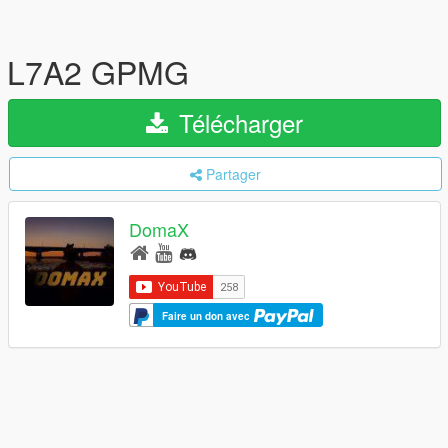
L7A2 GPMG
Télécharger
Partager
DomaX
Faire un don avec