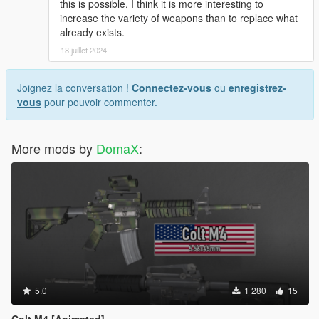
this is possible, I think it is more interesting to
increase the variety of weapons than to replace what
already exists.
18 juillet 2024
Joignez la conversation !
Connectez-vous
ou
enregistrez-
vous
pour pouvoir commenter.
More mods by
DomaX
:
5.0
1 280
15
Colt M4 [Animated]