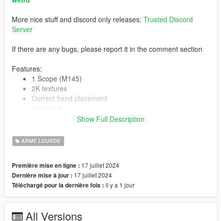
More nice stuff and discord only releases:
Trusted Discord
Server
If there are any bugs, please report it in the comment section
Features:
1 Scope (M145)
2K textures
Correct hand placement
Animated
Collisions work
Show Full Description
HQ Models
ARME LOURDE
-- Replaces combat mg --
17 juillet 2024
Première mise en ligne :
17 juillet 2024
Dernière mise à jour :
Version 1.0:
il y a 1 jour
Téléchargé pour la dernière fois :
Release
All Versions