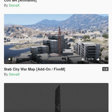
By
DomaX
5.0
7 979
79
Stab City War Map [Add-On / FiveM]
1.0
By
DomaX