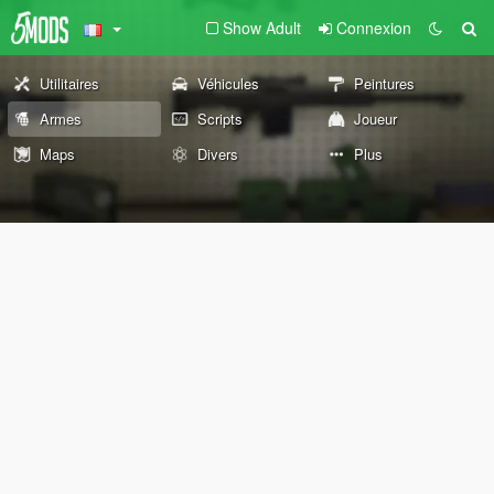
Show Adult
Connexion
Utilitaires
Véhicules
Peintures
Armes
Scripts
Joueur
Maps
Divers
Plus