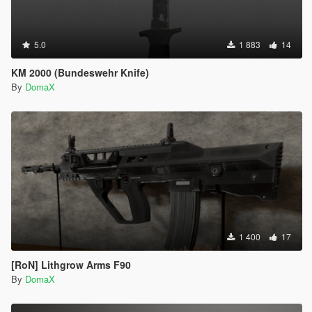
5.0
1 883
14
KM 2000 (Bundeswehr Knife)
By
DomaX
1 400
17
[RoN] Lithgrow Arms F90
By
DomaX