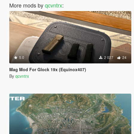
More mods by
qcvntrx
:
5.0
2 027
24
Mag Mod For Glock 19x (Equinox407)
By
qcvntrx