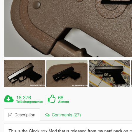
18 376
68
Téléchargements
Aiment
Description
Comments (27)
This is the Glock 43x Mod that is released from my paid pack on 