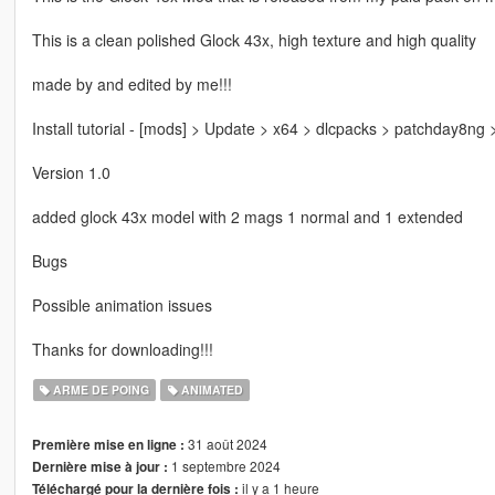
This is a clean polished Glock 43x, high texture and high quality
made by and edited by me!!!
Install tutorial - [mods] > Update > x64 > dlcpacks > patchday8ng
Version 1.0
added glock 43x model with 2 mags 1 normal and 1 extended
Bugs
Possible animation issues
Thanks for downloading!!!
ARME DE POING
ANIMATED
31 août 2024
Première mise en ligne :
1 septembre 2024
Dernière mise à jour :
il y a 1 heure
Téléchargé pour la dernière fois :