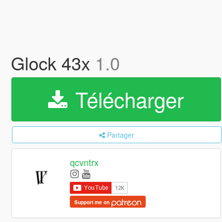
Glock 43x
1.0
Télécharger
Partager
qcvntrx
Support me on