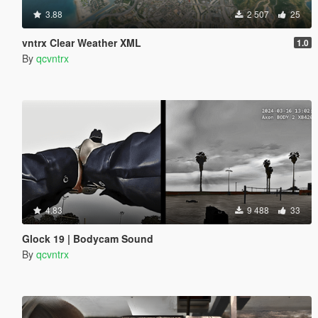
3.88
2 507
25
vntrx Clear Weather XML
1.0
By
qcvntrx
4.83
9 488
33
Glock 19 | Bodycam Sound
By
qcvntrx