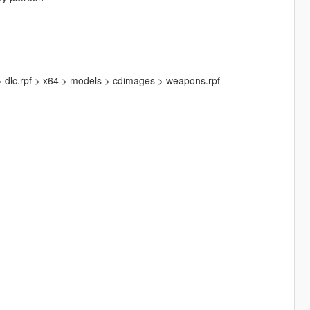
 > dlc.rpf > x64 > models > cdimages > weapons.rpf