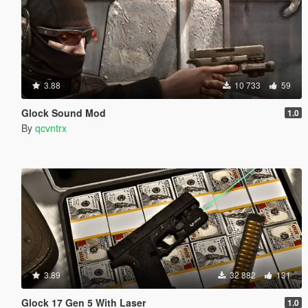
3.88
10 733
59
Glock Sound Mod
1.0
By
qcvntrx
3.89
32 882
131
Glock 17 Gen 5 With Laser
1.0