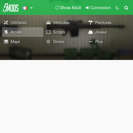
Show Adult
Connexion
Utilitaires
Véhicules
Peintures
Armes
Scripts
Joueur
Maps
Divers
Plus