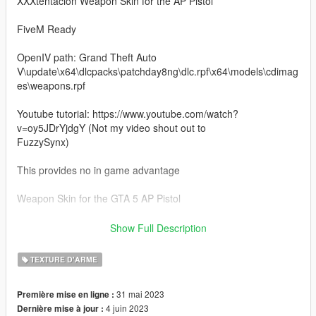
XXXtentacion Weapon Skin for the AP Pistol
FiveM Ready
OpenIV path: Grand Theft Auto
V\update\x64\dlcpacks\patchday8ng\dlc.rpf\x64\models\cdimag
es\weapons.rpf
Youtube tutorial: https://www.youtube.com/watch?
v=oy5JDrYjdgY (Not my video shout out to
FuzzySynx)
This provides no in game advantage
Weapon Skin for the GTA 5 AP Pistol
OpenIV required to install
Show Full Description
Discord: https://discord.gg/NgYPjjMKDY
TEXTURE D'ARME
PayHip: https://payhip.com/CookieDigitals
31 mai 2023
Première mise en ligne :
4 juin 2023
Dernière mise à jour :