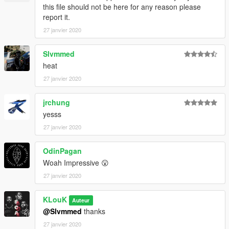
this file should not be here for any reason please
report it.
27 janvier 2020
Slvmmed
heat
27 janvier 2020
jrchung
yesss
27 janvier 2020
OdinPagan
Woah Impressive 😮
27 janvier 2020
KLouK
Auteur
@Slvmmed
thanks
27 janvier 2020