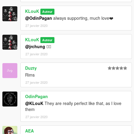
KLouK
Auteur
@OdinPagan
always supporting, much love❤️
27 janvier 2020
KLouK
Auteur
@jrchung
👍🏾
27 janvier 2020
Duzty
Rims
27 janvier 2020
OdinPagan
@KLouK
They are really perfect like that, as I love
them
27 janvier 2020
AEA