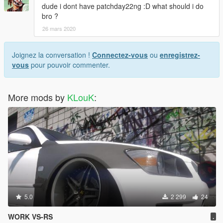
dude i dont have patchday22ng :D what should i do
bro ?
26 mars 2020
Joignez la conversation !
Connectez-vous
ou
enregistrez-
vous
pour pouvoir commenter.
More mods by
KLouK
:
5.0
2 299
24
WORK VS-RS
.