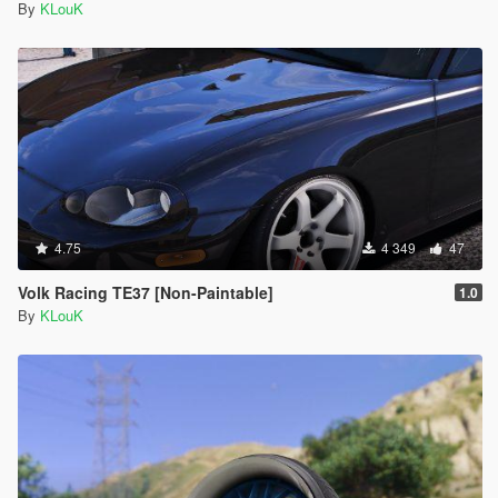
By
KLouK
4.75
4 349
47
Volk Racing TE37 [Non-Paintable]
1.0
By
KLouK