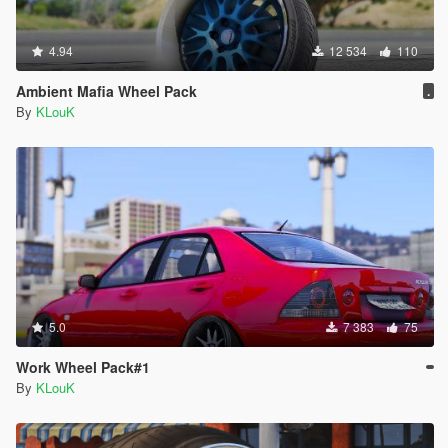
4.94
12 534
110
Ambient Mafia Wheel Pack
.
By
KLouK
5.0
7 383
75
Work Wheel Pack#1
By
KLouK