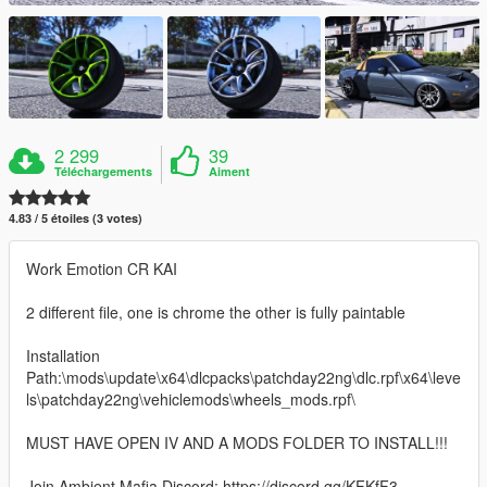
2 299
39
Téléchargements
Aiment
4.83 / 5 étoiles (3 votes)
Work Emotion CR KAI
2 different file, one is chrome the other is fully paintable
Installation
Path:\mods\update\x64\dlcpacks\patchday22ng\dlc.rpf\x64\leve
ls\patchday22ng\vehiclemods\wheels_mods.rpf\
MUST HAVE OPEN IV AND A MODS FOLDER TO INSTALL!!!
Join Ambient Mafia Discord: https://discord.gg/KFKfF3