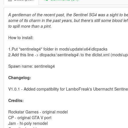
A gentleman of the recent past, the Sentinel SG4 was a sight to beh
some of its charm in the past years, but there's still some blood lef
to spill more than a pint.
How to install:
1.Put "sentinelsg4" folder in mods\update\x64\dlcpacks
2.Add this line -> dlcpacks:\sentinelsg4\ to the dlclist.xml (mods
Spawn name: sentinelsg4
Changelog:
V1.0.1 - Added compatibility for LamboFreak's Ubermacht Sentinel
Credits:
Rockstar Games - original model
CP - original GTA V port
Jam - hi-poly remodel