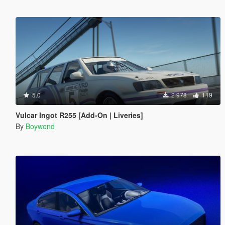
5.0
2 978
119
Vulcar Ingot R255 [Add-On | Liveries]
By
Boywond