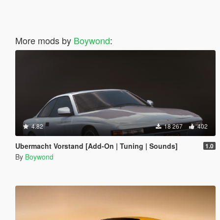
More mods by
Boywond
:
4.82
18 267
402
Ubermacht Vorstand [Add-On | Tuning | Sounds]
1.0
By
Boywond