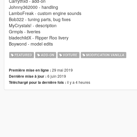
Carrythxd - add-on
Johnny362000 - handling
LamboFreak - custom engine sounds
Bob322 - tuning parts, bug fixes
MyCrystals! - description
Grmpls - liveries
bladechildX - Ripper Roo livery
Boywond - model edits
FEATURED
ADD-ON
VOITURE
MODIFICATION VANILLA
29 mai 2019
Première mise en ligne :
6 juin 2019
Dernière mise à jour :
il y a 4 heures
Téléchargé pour la dernière fois :