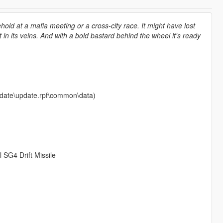
old at a mafia meeting or a cross-city race. It might have lost
t in its veins. And with a bold bastard behind the wheel it's ready
\update\update.rpf\common\data)
 SG4 Drift Missile