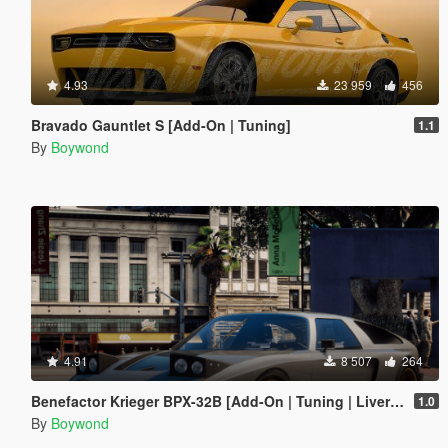
4.93
23 959
456
Bravado Gauntlet S [Add-On | Tuning]
1.1
By
Boywond
4.91
8 507
264
Benefactor Krieger BPX-32B [Add-On | Tuning | Liveries | Sounds]
1.0
By
Boywond