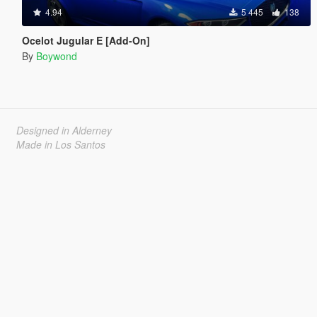
4.94
5 445
138
Ocelot Jugular E [Add-On]
By
Boywond
Designed in Alderney
Made in Los Santos