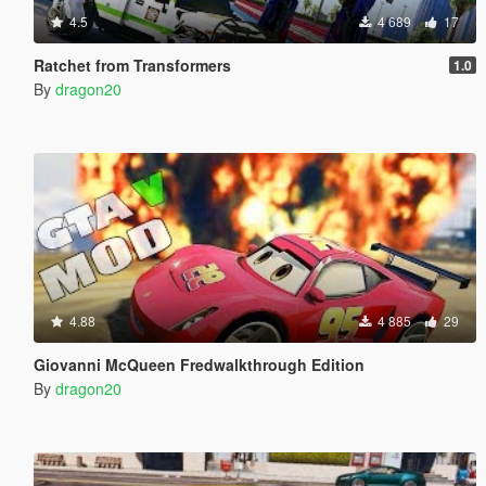
4.5
4 689
17
Ratchet from Transformers
1.0
By
dragon20
4.88
4 885
29
Giovanni McQueen Fredwalkthrough Edition
By
dragon20