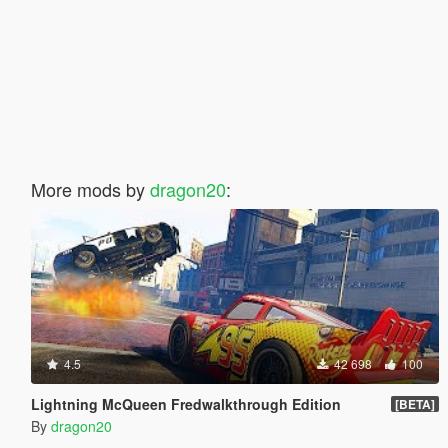
More mods by
dragon20
:
4.5
42 698
100
Lightning McQueen Fredwalkthrough Edition
[BETA]
By
dragon20