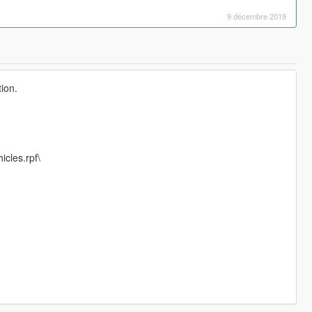
9 décembre 2019
ion.
cles.rpf\