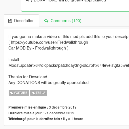
Description
Comments (120)
If you gonna make a vídeo of this mod pls add this to your descript
( https://youtube.com/user/Fredwalkthrough
Car MOD By - Fredwalkthrough )
Install
Mods\update\x64\dlcpacks\patchday3ng\dlc.rpf\x64\levels\gta5\vehi
Thanks for Download
Any DONATIONS will be greatly appreciated
VOITURE
TESLA
3 décembre 2019
Première mise en ligne :
21 décembre 2019
Dernière mise à jour :
il y a 1 heure
Téléchargé pour la dernière fois :