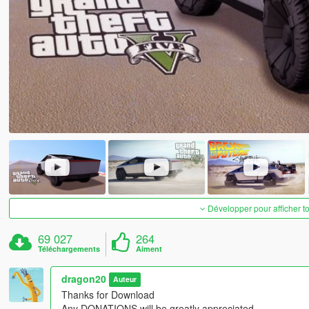
Développer pour afficher t
69 027
264
Téléchargements
Aiment
dragon20
Auteur
Thanks for Download
Any DONATIONS will be greatly appreciated