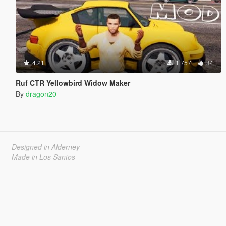
4.21
1 757
34
Ruf CTR Yellowbird Widow Maker
By
dragon20
Designed in Alderney
Made in Los Santos