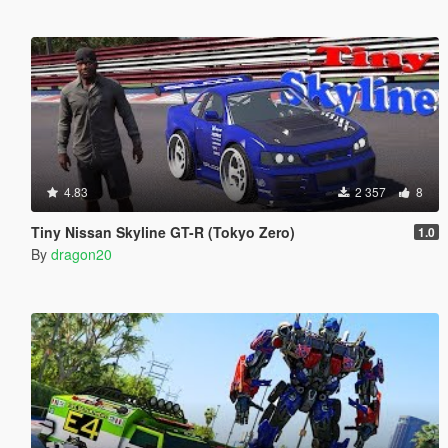
4.83
2 357
8
Tiny Nissan Skyline GT-R (Tokyo Zero)
1.0
By
dragon20