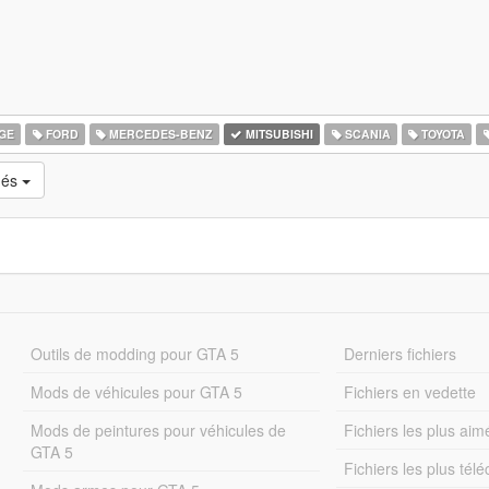
GE
FORD
MERCEDES-BENZ
MITSUBISHI
SCANIA
TOYOTA
més
Outils de modding pour GTA 5
Derniers fichiers
Mods de véhicules pour GTA 5
Fichiers en vedette
Mods de peintures pour véhicules de
Fichiers les plus aim
GTA 5
Fichiers les plus tél