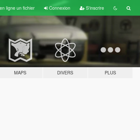
n ligne un fichier
Connexion
S'inscrire
MAPS
DIVERS
PLUS