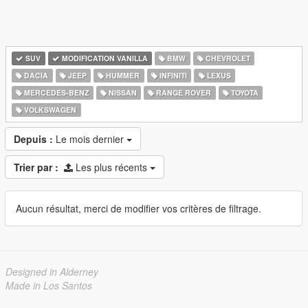
SUV
MODIFICATION VANILLA
BMW
CHEVROLET
DACIA
JEEP
HUMMER
INFINITI
LEXUS
MERCEDES-BENZ
NISSAN
RANGE ROVER
TOYOTA
VOLKSWAGEN
Depuis :
Le mois dernier
Trier par :
Les plus récents
Aucun résultat, merci de modifier vos critères de filtrage.
Designed in Alderney
Made in Los Santos