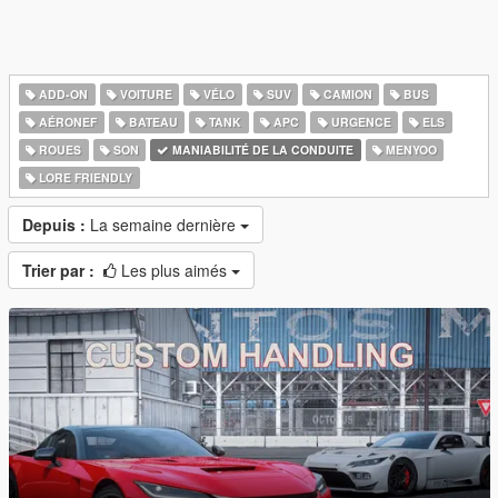
ADD-ON
VOITURE
VÉLO
SUV
CAMION
BUS
AÉRONEF
BATEAU
TANK
APC
URGENCE
ELS
ROUES
SON
MANIABILITÉ DE LA CONDUITE
MENYOO
LORE FRIENDLY
Depuis :
La semaine dernière
Trier par :
Les plus aimés