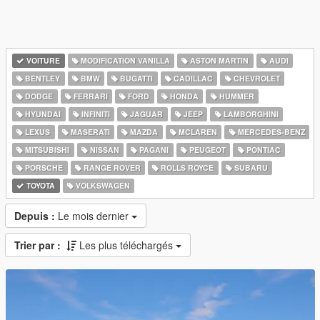
VOITURE
MODIFICATION VANILLA
ASTON MARTIN
AUDI
BENTLEY
BMW
BUGATTI
CADILLAC
CHEVROLET
DODGE
FERRARI
FORD
HONDA
HUMMER
HYUNDAI
INFINITI
JAGUAR
JEEP
LAMBORGHINI
LEXUS
MASERATI
MAZDA
MCLAREN
MERCEDES-BENZ
MITSUBISHI
NISSAN
PAGANI
PEUGEOT
PONTIAC
PORSCHE
RANGE ROVER
ROLLS ROYCE
SUBARU
TOYOTA
VOLKSWAGEN
Depuis :
Le mois dernier
Trier par :
Les plus téléchargés